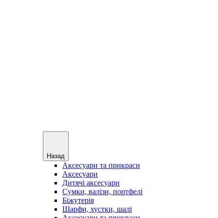
Назад
Аксесуари та прикраси
Аксесуари
Дитячі аксесуари
Сумки, валізи, портфелі
Біжутерія
Шарфи, хустки, шалі
Аксесуари та прикраси