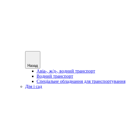
Назад
Авіа-, ж/д-, водний транспорт
Водний транспорт
Спеціальне обладнання для транспортування
Дім і сад