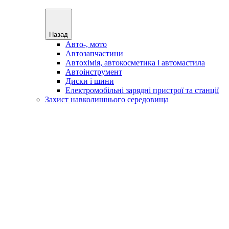
Назад
Авто-, мото
Автозапчастини
Автохімія, автокосметика і автомастила
Автоінструмент
Диски і шини
Електромобільні зарядні пристрої та станції
Захист навколишнього середовища