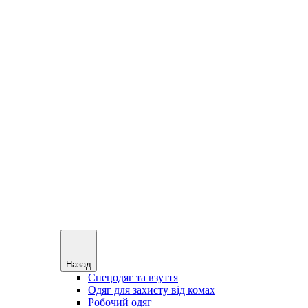
Назад
Спецодяг та взуття
Одяг для захисту від комах
Робочий одяг