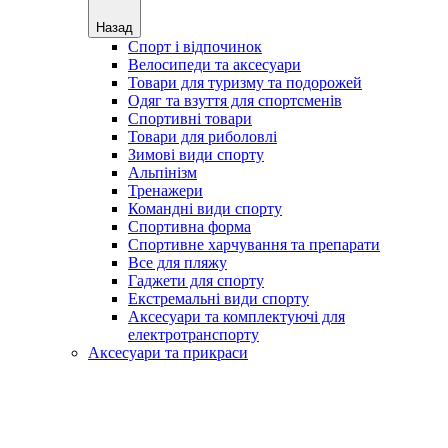
Назад
Спорт і відпочинок
Велосипеди та аксесуари
Товари для туризму та подорожей
Одяг та взуття для спортсменів
Спортивні товари
Товари для риболовлі
Зимові види спорту
Альпінізм
Тренажери
Командні види спорту
Спортивна форма
Спортивне харчування та препарати
Все для пляжу
Гаджети для спорту
Екстремальні види спорту
Аксесуари та комплектуючі для
електротранспорту
Аксесуари та прикраси