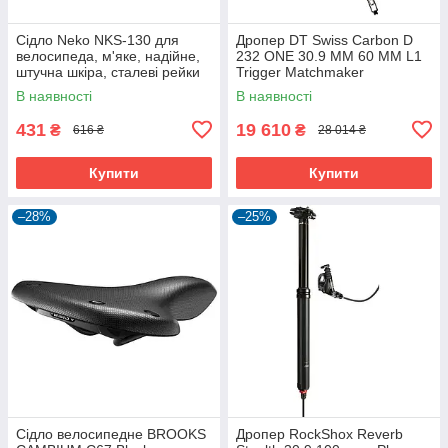
Сідло Neko NKS-130 для
Дропер DT Swiss Carbon D
велосипеда, м'яке, надійне,
232 ONE 30.9 MM 60 MM L1
штучна шкіра, сталеві рейки
Trigger Matchmaker
В наявності
В наявності
431
19 610
₴
₴
616 ₴
28 014 ₴
Купити
Купити
–28%
–25%
Сідло велосипедне BROOKS
Дропер RockShox Reverb