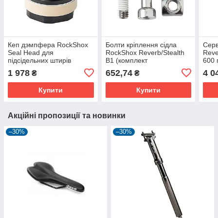
Кеп дэмпфера RockShox
Болти кріплення сідла
Серв
Seal Head для
RockShox Reverb/Stealth
Reve
підсідельних штирів
B1 (комплект
600 
Reverb Stealth B1 (2017)
11.6818.032.000)
обсл
1 978
652,74
4 0
₴
₴
та AXS (2020+)
Купити
Купити
Акційні пропозиції та новинки
–30%
–30%