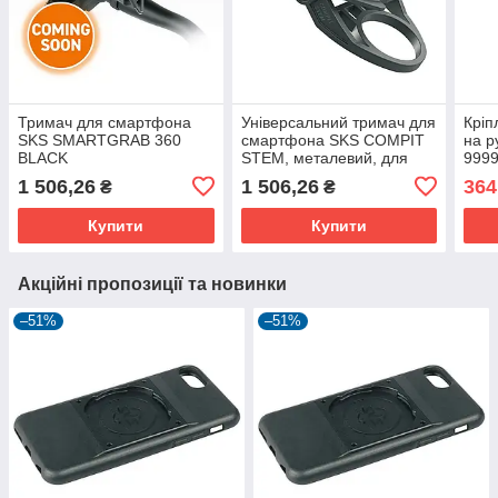
Тримач для смартфона
Універсальний тримач для
Кріп
SKS SMARTGRAB 360
смартфона SKS COMPIT
на р
BLACK
STEM, металевий, для
9999
автомобіля та столу
водо
1 506,26
1 506,26
364
₴
₴
липу
Купити
Купити
Акційні пропозиції та новинки
–51%
–51%