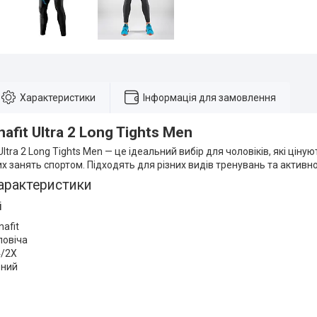
Характеристики
Інформація для замовлення
afit Ultra 2 Long Tights Men
Ultra 2 Long Tights Men — це ідеальний вибір для чоловіків, які цін
их занять спортом. Підходять для різних видів тренувань та активн
арактеристики
і
nafit
ловіча
4/2X
рний