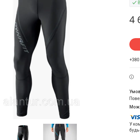
4 
+380
пов
У ко
будь