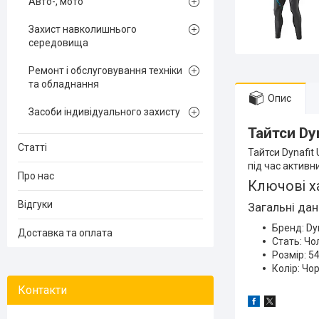
Авто-, мото
Захист навколишнього
середовища
Ремонт і обслуговування техніки
та обладнання
Опис
Засоби індивідуального захисту
Тайтси Dyn
Статті
Тайтси Dynafit 
під час активн
Про нас
Ключові х
Відгуки
Загальні дан
Бренд: Dy
Доставка та оплата
Стать: Чо
Розмір: 5
Колір: Чо