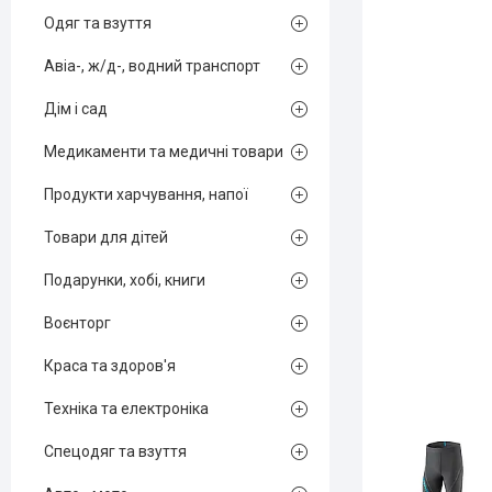
Одяг та взуття
Авіа-, ж/д-, водний транспорт
Дім і сад
Медикаменти та медичні товари
Продукти харчування, напої
Товари для дітей
Подарунки, хобі, книги
Воєнторг
Краса та здоров'я
Техніка та електроніка
Спецодяг та взуття