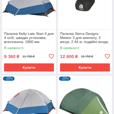
Палатка Kelty Late Start 4 для
Палатка Sierra Designs
4 осіб, швидка установка,
Meteor 3 для кемпінгу, 3
всесезонна, 1800 мм
місця, 2.44 кг, подвійні входи,
водостійкість
водостійкість 1200 мм
В наявності
В наявності
9 360
12 600
₴
₴
11 700 ₴
15 750 ₴
Купити
Купити
–20%
–20%