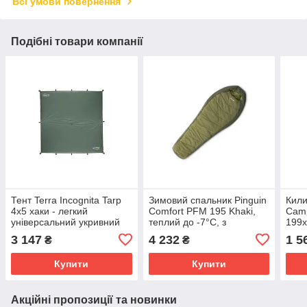
Всі умови повернення
Подібні товари компанії
Тент Terra Incognita Tarp
Зимовий спальник Pinguin
Кили
4x5 хаки - легкий
Comfort PFM 195 Khaki,
Camp
універсальний укривний
теплий до -7°C, з
199x
тент 3000 мм
капюшоном та
демі
3 147
4 232
1 5
₴
₴
водостійкості
компресійним мішком
Купити
Купити
Акційні пропозиції та новинки