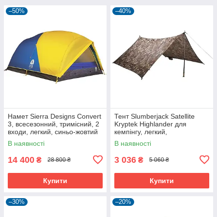
–50%
–40%
Намет Sierra Designs Convert
Тент Slumberjack Satellite
3, всесезонний, тримісний, 2
Kryptek Highlander для
входи, легкий, синьо-жовтий
кемпінгу, легкий,
водонепроникний, на 2-4
В наявності
В наявності
особи.
14 400
3 036
₴
₴
28 800 ₴
5 060 ₴
Купити
Купити
–30%
–20%