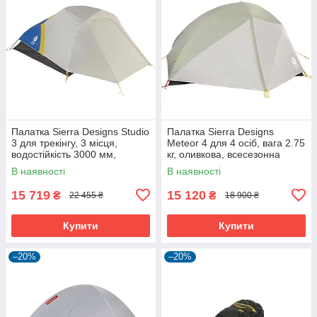
Палатка Sierra Designs Studio
Палатка Sierra Designs
3 для трекінгу, 3 місця,
Meteor 4 для 4 осіб, вага 2.75
водостійкість 3000 мм,
кг, оливкова, всесезонна
ультралегка синя-жовта.
В наявності
В наявності
15 719
15 120
₴
₴
22 455 ₴
18 900 ₴
Купити
Купити
–20%
–20%