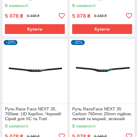
та E-Bike
В наявності
В наявності
5 078
5 078
₴
₴
6 348 ₴
6 348 ₴
Купити
Купити
–20%
–20%
Руль Race Face NEXT 35,
Руль RaceFace NEXT 35
760мм, UD Карбон, Чорний/
Carbon 760mm 20mm підйом,
Сірий для XC та Trail
легкий та міцний, зелений
В наявності
В наявності
5 078
5 078
₴
₴
6 348 ₴
6 348 ₴