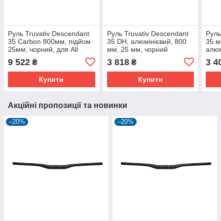
Руль Truvativ Descendant
Руль Truvativ Descendant
Руль
35 Carbon 800мм, підйом
35 DH, алюмінієвий, 800
35 м
25мм, чорний, для All
мм, 25 мм, чорний
алюм
Mountain
All 
9 522
3 818
3 4
₴
₴
Купити
Купити
Акційні пропозиції та новинки
–20%
–20%