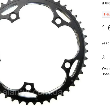
алю
Нем
1 
+380
пов