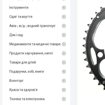
Інструменти
Одяг та взуття
Авіа-, ж/д-, водний транспорт
Дім і сад
Медикаменти та медичні товари
Продукти харчування, напої
Товари для дітей
Подарунки, хобі, книги
Воєнторг
Краса та здоров'я
Техніка та електроніка