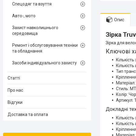
Спецодяг та взуття
Авто-, мото
Опис
Захист навколишнього
середовища
Зірка Tru
Зірка для вело
Ремонт і обслуговування техніки
Ключові х
та обладнання
Кількість 
Засоби індивідуального захисту
Кількість 
Тип трансм
Кріпленн
Статті
Матеріал:
Стиль: M
Про нас
Колір: Чо
Артикул: 
Відгуки
Докладні тех
Доставка та оплата
Кількість 
Кількість 
Кріплення
Матеріал: