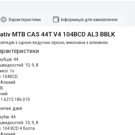
Характеристики
Інформація для замовлення
vativ MTB CAS 44T V4 104BCD AL3 BBLK
сипедів з одною ведучою зіркою, виконана з алюмінію.
арактеристики
зубців: 44
швидкостей: 10, 9, 8
ісії: 1x
я: 104BCD
 Алюмій
TB
рний
11.6215.186.010
нічні дані
зубів: 44
швидкостей: 10, 9, 8
: 104 BCD 4 болта
 Алюмій