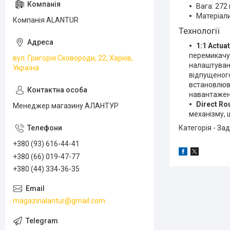
Вага: 272 
Матеріали
Компанія ALANTUR
Технології
1:1 Actua
перемикачу,
вул. Григорія Сковороди, 22, Харків,
налаштуванн
Україна
відпущеного
встановлюва
навантажен
Direct Ro
Менеджер магазину АЛАНТУР
механізму, 
Категорія - За
+380 (93) 616-44-41
+380 (66) 019-47-77
+380 (44) 334-36-35
magazinalantur@gmail.com