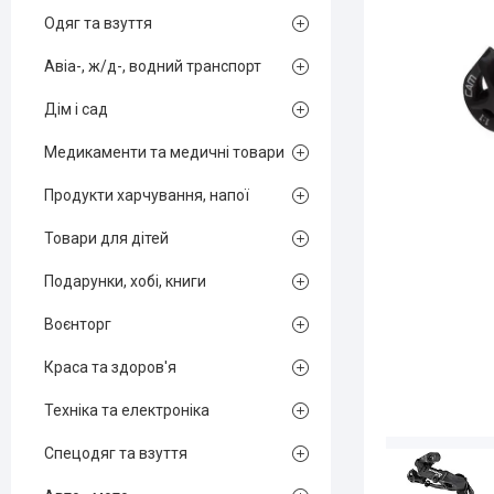
Одяг та взуття
Авіа-, ж/д-, водний транспорт
Дім і сад
Медикаменти та медичні товари
Продукти харчування, напої
Товари для дітей
Подарунки, хобі, книги
Воєнторг
Краса та здоров'я
Техніка та електроніка
Спецодяг та взуття