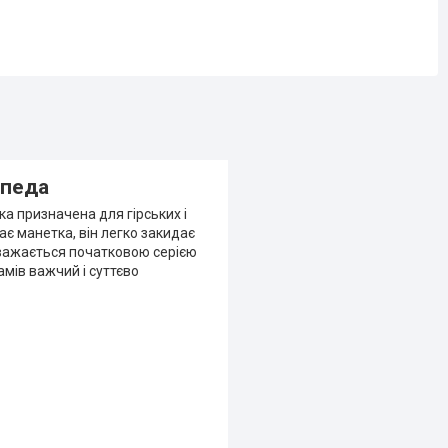
ипеда
ка призначена для гірських і
ає манетка, він легко закидає
 вважається початковою серією
амів важчий і суттєво