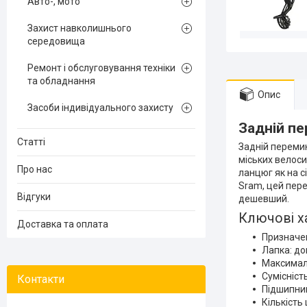
Авто-, мото
Захист навколишнього
середовища
Ремонт і обслуговування техніки
та обладнання
Опис
Засоби індивідуального захисту
Задній п
Статті
Задній перемик
міських велоси
Про нас
ланцюг як на с
Sram, цей пере
Відгуки
дешевший.
Ключові х
Доставка та оплата
Призначен
Лапка: до
Максималь
Сумісніст
Підшипни
Кількість