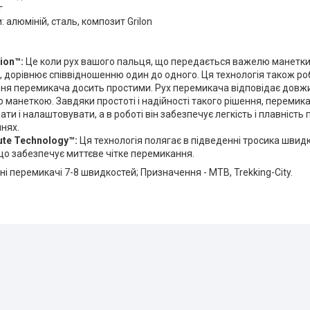
г
: алюміній, сталь, композит Grilon
tion™:
Це коли рух вашого пальця, що передається важелю манетки 
 дорівнює співвідношенню один до одного. Ця технологія також роб
я перемикача досить простими. Рух перемикача відповідає довжин
 манеткою. Завдяки простоті і надійності такого рішення, перемик
ти і налаштовувати, а в роботі він забезпечує легкість і плавніст
нях.
ute Technology™:
Ця технологія полягає в підведенні тросика швид
що забезпечує миттєве чітке перемикання.
дні перемикачі 7-8 швидкостей; Призначення - MTB, Trekking-City.