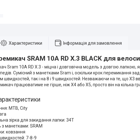
Характеристики
Інформація для замовлення
еремикач SRAM 10A RD X.3 BLACK для велос
ач Sram 10A RD X.3 - міцна і довговічна модель з довгою лапкою, я
педів. Сумісний з манетками Sram і, оскільки крок перемикання зад
ім швидкостей, так і на 8 і 9 швидкостей. Незважаючи на те, що X3
микач працюватиме не гірше, ніж X4 або X5, просто він на кілька гр
арактеристики
ня: MTB, City
вга
на зірка для закидання лапки: 34T
ь з манетками: SRAM
ки: ковзання
 швидкостей: 7-8-9