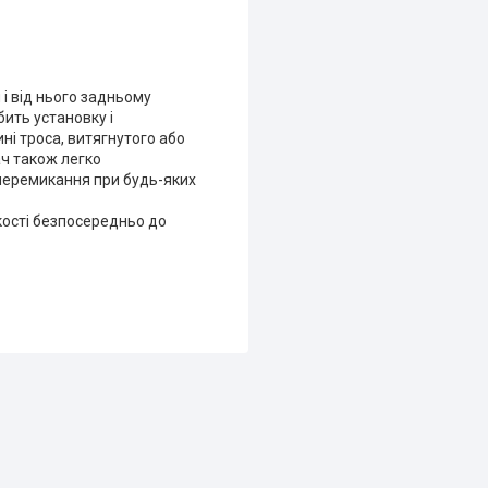
і від нього задньому
ить установку і
і троса, витягнутого або
ач також легко
ь перемикання при будь-яких
кості безпосередньо до