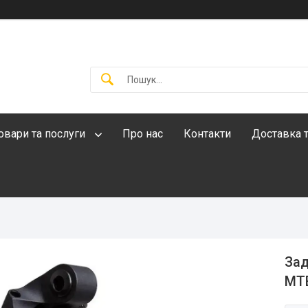
овари та послуги
Про нас
Контакти
Доставка т
Зад
MTB