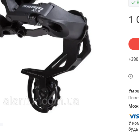
1 
+380
пов
У ко
будь