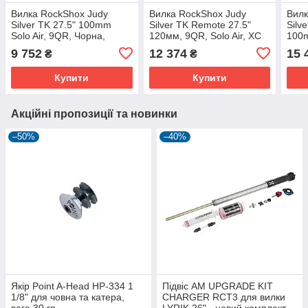
Вилка RockShox Judy
Вилка RockShox Judy
Вилк
Silver TK 27.5" 100mm
Silver TK Remote 27.5"
Silve
Solo Air, 9QR, Чорна,
120мм, 9QR, Solo Air, XC
100
PopLoc Remote для MTB
Rem
9 752
12 374
15 
₴
₴
Offs
Nut,
Купити
Купити
Акційні пропозиції та новинки
–50%
–40%
Якір Point A-Head HP-334 1
Підвіс AM UPGRADE KIT
1/8" для човна та катера,
CHARGER RCT3 для вилки
вага 30 гр.
LYRIK 26" - новий комплект