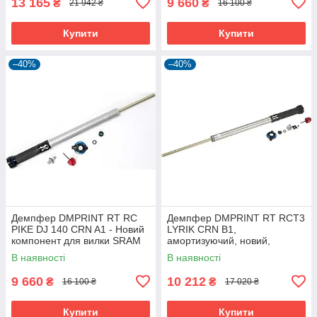
13 165
9 660
₴
₴
21 942 ₴
16 100 ₴
Купити
Купити
–40%
–40%
Демпфер DMPRINT RT RC
Демпфер DMPRINT RT RCT3
PIKE DJ 140 CRN A1 - Новий
LYRIK CRN B1,
компонент для вилки SRAM
амортизуючий, новий,
11.4018.009.078
В наявності
В наявності
9 660
10 212
₴
₴
16 100 ₴
17 020 ₴
Купити
Купити