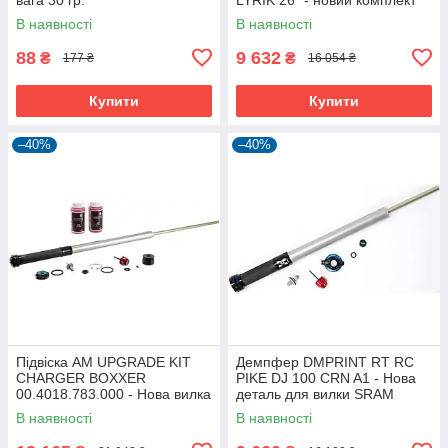
для апгрейду
В наявності
В наявності
88
9 632
₴
₴
177 ₴
16 054 ₴
Купити
Купити
–40%
–40%
Підвіска AM UPGRADE KIT
Демпфер DMPRINT RT RC
CHARGER BOXXER
PIKE DJ 100 CRN A1 - Нова
00.4018.783.000 - Нова вилка
деталь для вилки SRAM
для веломеханіків
В наявності
В наявності