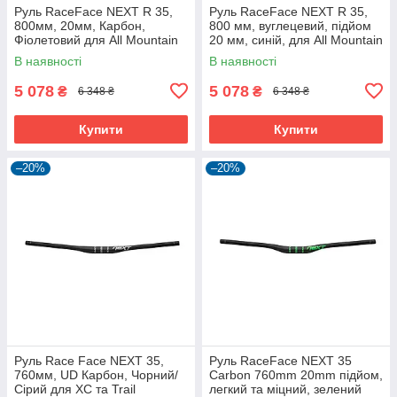
Руль RaceFace NEXT R 35,
Руль RaceFace NEXT R 35,
800мм, 20мм, Карбон,
800 мм, вуглецевий, підйом
Фіолетовий для All Mountain
20 мм, синій, для All Mountain
та E-Bike
В наявності
В наявності
5 078
5 078
₴
₴
6 348 ₴
6 348 ₴
Купити
Купити
–20%
–20%
Руль Race Face NEXT 35,
Руль RaceFace NEXT 35
760мм, UD Карбон, Чорний/
Carbon 760mm 20mm підйом,
Сірий для XC та Trail
легкий та міцний, зелений