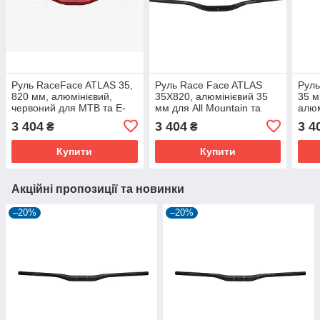
Руль RaceFace ATLAS 35,
Руль Race Face ATLAS
Руль
820 мм, алюмінієвий,
35X820, алюмінієвий 35
35 м
червоний для MTB та E-
мм для All Mountain та
алюм
Bike
Enduro
All 
3 404
3 404
3 4
₴
₴
Купити
Купити
Акційні пропозиції та новинки
–20%
–20%