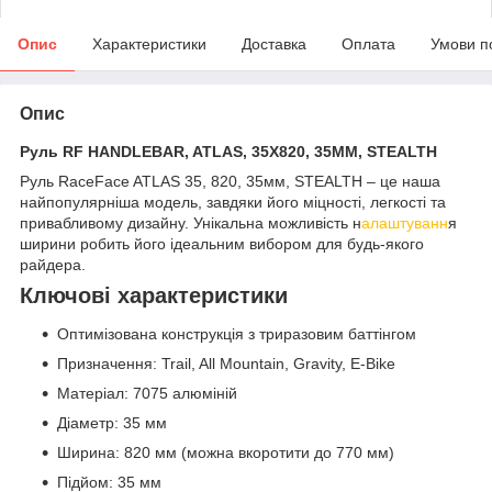
Опис
Характеристики
Доставка
Оплата
Умови п
Опис
Руль RF HANDLEBAR, ATLAS, 35X820, 35MM, STEALTH
Руль RaceFace ATLAS 35, 820, 35мм, STEALTH – це наша
найпопулярніша модель, завдяки його міцності, легкості та
привабливому дизайну. Унікальна можливість н
алаштуванн
я
ширини робить його ідеальним вибором для будь-якого
райдера.
Ключові характеристики
Оптимізована конструкція з триразовим баттінгом
Призначення: Trail, All Mountain, Gravity, E-Bike
Матеріал: 7075 алюміній
Діаметр: 35 мм
Ширина: 820 мм (можна вкоротити до 770 мм)
Підйом: 35 мм