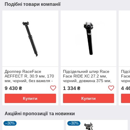
Подібні товари компанії
Дроппер RaceFace
Підсідельний штир Race
Підс
AEFFECT R, 30.9 мм, 170
Face RIDE XC 27.2 мм,
Face
мм, чорний, без важеля -
чорний, довжина 375 мм,
чорн
надійний підсідельний
295 г
міцн
9 430
1 334
4 4
₴
₴
штир
Купити
Купити
Акційні пропозиції та новинки
–30%
–30%