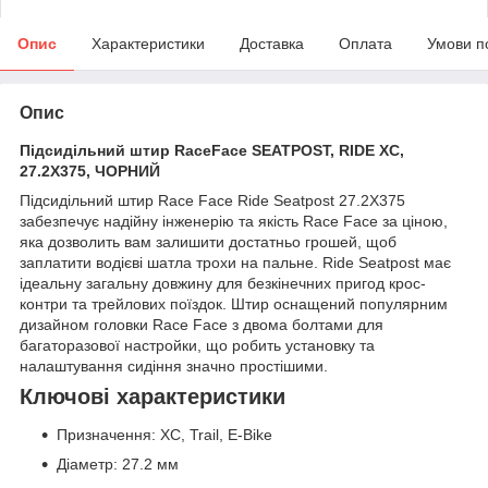
Опис
Характеристики
Доставка
Оплата
Умови п
Опис
Підсидільний штир RaceFace SEATPOST, RIDE XC,
27.2X375, ЧОРНИЙ
Підсидільний штир Race Face Ride Seatpost 27.2X375
забезпечує надійну інженерію та якість Race Face за ціною,
яка дозволить вам залишити достатньо грошей, щоб
заплатити водієві шатла трохи на пальне. Ride Seatpost має
ідеальну загальну довжину для безкінечних пригод крос-
контри та трейлових поїздок. Штир оснащений популярним
дизайном головки Race Face з двома болтами для
багаторазової настройки, що робить установку та
налаштування сидіння значно простішими.
Ключові характеристики
Призначення: XC, Trail, E-Bike
Діаметр: 27.2 мм