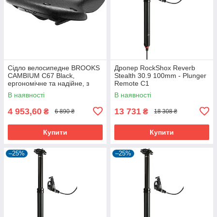
Сідло велосипедне BROOKS
Дропер RockShox Reverb
CAMBIUM C67 Black,
Stealth 30.9 100mm - Plunger
ергономічне та надійне, з
Remote C1
посиленими пружинами.
В наявності
В наявності
4 953,60
13 731
₴
₴
6 890 ₴
18 308 ₴
Купити
Купити
–25%
–25%