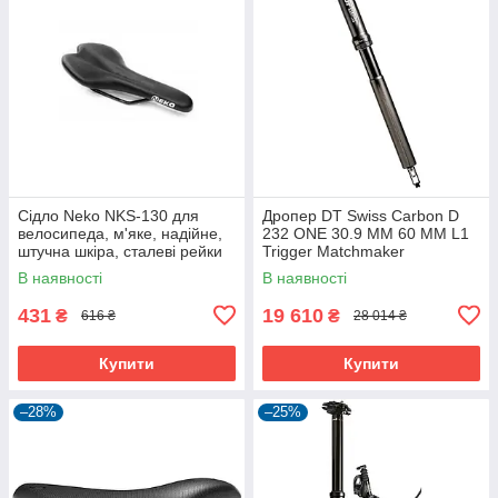
Сідло Neko NKS-130 для
Дропер DT Swiss Carbon D
велосипеда, м'яке, надійне,
232 ONE 30.9 MM 60 MM L1
штучна шкіра, сталеві рейки
Trigger Matchmaker
В наявності
В наявності
431
19 610
₴
₴
616 ₴
28 014 ₴
Купити
Купити
–28%
–25%