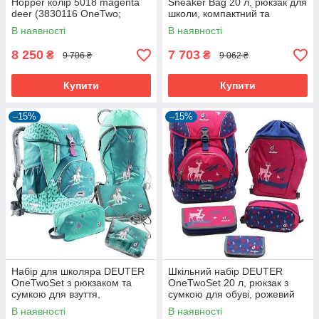
Hopper колір 5018 magenta
Sneaker Bag 20 л, рюкзак для
deer (3830116 OneTwo;
школи, компактний та
80261 Hopper; 3890215 Chest
зручний
В наявності
В наявності
Wallet;
8 250
7 703
₴
₴
9 706 ₴
9 062 ₴
Купити
Купити
–15%
–15%
Набір для школяра DEUTER
Шкільний набір DEUTER
OneTwoSet з рюкзаком та
OneTwoSet 20 л, рюкзак з
сумкою для взуття,
сумкою для обуві, рожевий
бірюзовий, 20 л
В наявності
В наявності