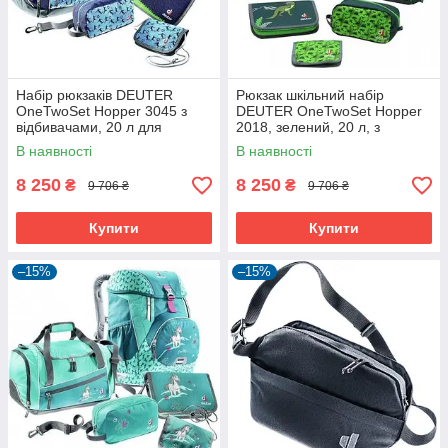
Набір рюкзаків DEUTER
Рюкзак шкільний набір
OneTwoSet Hopper 3045 з
DEUTER OneTwoSet Hopper
відбивачами, 20 л для
2018, зелений, 20 л, з
школярів
кишенями та відбивачами.
В наявності
В наявності
8 250
8 250
₴
₴
9 706 ₴
9 706 ₴
Купити
Купити
–15%
–15%