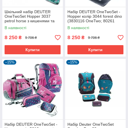
Шкільний набір DEUTER
Набір DEUTER OneTwoSet -
OneTwoSet Hopper 3037
Hopper колір 3044 forest dino
petrol horse з кишенями та
(3830116 OneTwo; 80261
відбивачами
Hopper; 3890215 Chest
В наявності
В наявності
Wallet;
8 250
8 250
₴
₴
9 706 ₴
9 706 ₴
Купити
Купити
–15%
–15%
Набір DEUTER OneTwoSet -
Набір Deuter OneTwoSet