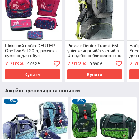
Шкільний набір DEUTER
Рюкзак Deuter Transit 65L
Набі
OneTwoSet 20 л, рюкзак з
унісекс чорний/зелений з
Snea
сумкою для обуві,
U-подібною блискавкою та
для 
рожевий
знімним ременем
зруч
7 703
7 912
7 7
₴
₴
9 062 ₴
9 890 ₴
Купити
Купити
Акційні пропозиції та новинки
–15%
–15%