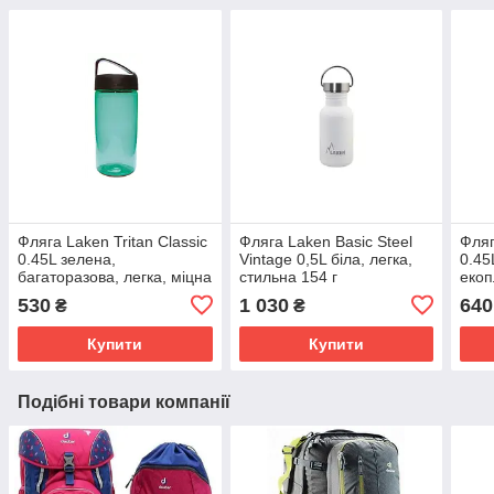
Фляга Laken Tritan Classic
Фляга Laken Basic Steel
Фляг
0.45L зелена,
Vintage 0,5L біла, легка,
0.45
багаторазова, легка, міцна
стильна 154 г
екоп
530
1 030
640
₴
₴
Купити
Купити
Подібні товари компанії