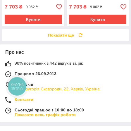
7 703
7 703
₴
₴
9 062 ₴
9 062 ₴
Купити
Купити
Показати ще
Про нас
98% позитивних з 442 відгуків за рік
Працює з 26.09.2013
м. Харків
КНОПКА
ЗВ'ЯЗКУ
вул. Григорія Сковороди, 22, Харків, Україна
Контакти
Сьогодні працює з 10:00 до 18:00
Показати весь графік роботи