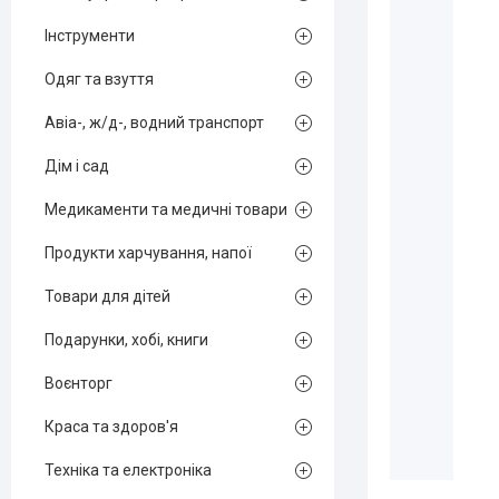
Інструменти
Одяг та взуття
Авіа-, ж/д-, водний транспорт
Дім і сад
Медикаменти та медичні товари
Продукти харчування, напої
Товари для дітей
Подарунки, хобі, книги
Воєнторг
Краса та здоров'я
Техніка та електроніка