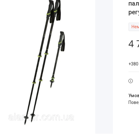
пал
ре
Нем
4 
+380
пов