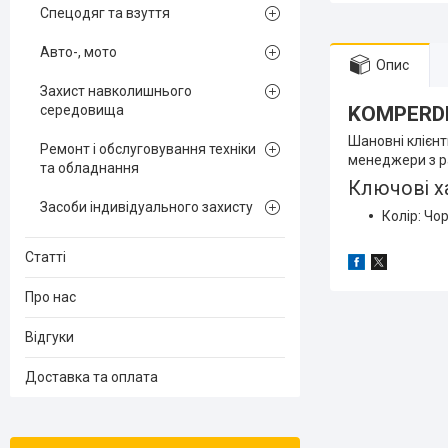
Спецодяг та взуття
Авто-, мото
Опис
Захист навколишнього
середовища
KOMPERDE
Шановні клієнт
Ремонт і обслуговування техніки
менеджери з ра
та обладнання
Ключові х
Засоби індивідуального захисту
Колір: Ч
Статті
Про нас
Відгуки
Доставка та оплата