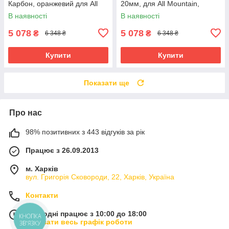
Карбон, оранжевий для All
20мм, для All Mountain,
Mountain
червоний
В наявності
В наявності
5 078
5 078
₴
₴
6 348 ₴
6 348 ₴
Купити
Купити
Показати ще
Про нас
98% позитивних з 443 відгуків за рік
Працює з 26.09.2013
м. Харків
вул. Григорія Сковороди, 22, Харків, Україна
Контакти
Сьогодні працює з 10:00 до 18:00
КНОПКА
Показати весь графік роботи
ЗВ'ЯЗКУ