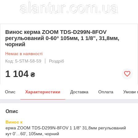
Винос керма ZOOM TDS-D299N-8FOV
регульований 0-60° 105мм, 1 1/8", 31,8мм,
чорний
Немає в наявності
Код: 5-STM-58-59
Роздріб
1 104
₴
Опис
Характеристики
Доставка
Оплата
Умови 
Опис
Винос к
ерма ZOOM TDS-D299N-8FOV 1 1/8" 31,8мм регульований
кут 0'…60', 105мм, чорний