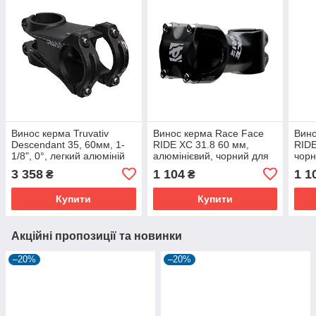
Винос керма Truvativ
Винос керма Race Face
Вино
Descendant 35, 60мм, 1-
RIDE XC 31.8 60 мм,
RIDE
1/8", 0°, легкий алюміній
алюмінієвий, чорний для
чорн
7075, чорний
MTB та Trail
легк
3 358
1 104
1 1
₴
₴
Купити
Купити
Акційні пропозиції та новинки
–20%
–20%