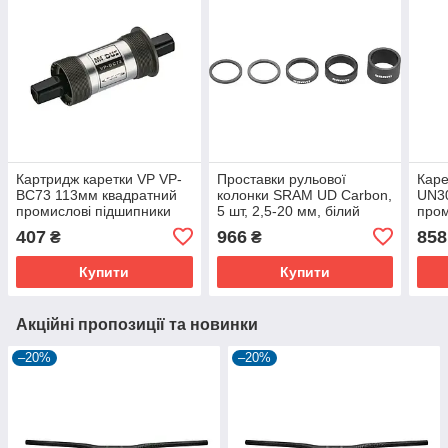
Картридж каретки VP VP-
Проставки рульової
Каре
BC73 113мм квадратний
колонки SRAM UD Carbon,
UN3
промислові підшипники
5 шт, 2,5-20 мм, білий
пром
68мм для MTB
логотип
для 
407
966
858
₴
₴
вело
Купити
Купити
Акційні пропозиції та новинки
–20%
–20%