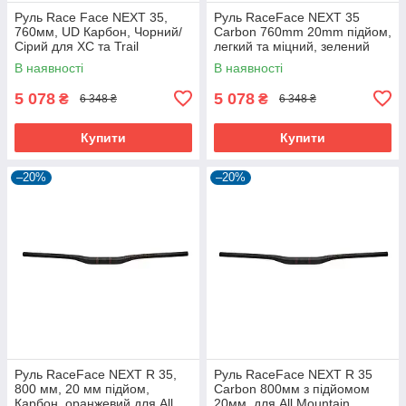
Руль Race Face NEXT 35,
Руль RaceFace NEXT 35
760мм, UD Карбон, Чорний/
Carbon 760mm 20mm підйом,
Сірий для XC та Trail
легкий та міцний, зелений
В наявності
В наявності
5 078
5 078
₴
₴
6 348 ₴
6 348 ₴
Купити
Купити
–20%
–20%
Руль RaceFace NEXT R 35,
Руль RaceFace NEXT R 35
800 мм, 20 мм підйом,
Carbon 800мм з підйомом
Карбон, оранжевий для All
20мм, для All Mountain,