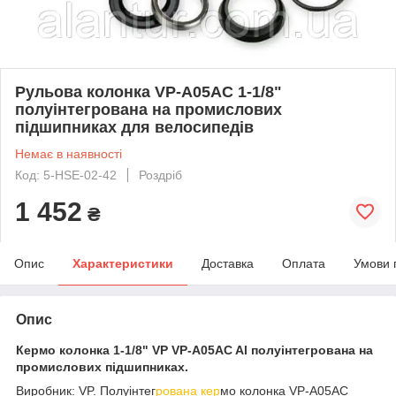
Рульова колонка VP-A05AC 1-1/8"
полуінтегрована на промислових
підшипниках для велосипедів
Немає в наявності
Код: 5-HSE-02-42
Роздріб
1 452
₴
Опис
Характеристики
Доставка
Оплата
Умови 
Опис
Кермо колонка 1-1/8" VP VP-A05AC Al полуінтегрована на
промислових підшипниках.
Виробник: VP. Полуінтег
рована кер
мо колонка VP-A05AC