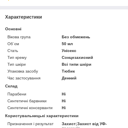
Характеристики
Основні
Вікова група
Без обмежень
Об`єм
50 мл
Стать
Унісекс
Тип крему
Сонцезахисний
Тип шкіри
Всі типи шкіри
Упаковка засобу
Тюбик
Час застосування
Денний
Склад
Парабени
Ні
Синтетичні барвники
Ні
Синтетичні консерванти
Ні
Користувальницькі характеристики
Призначення і результат
Захист;Захист від УФ-