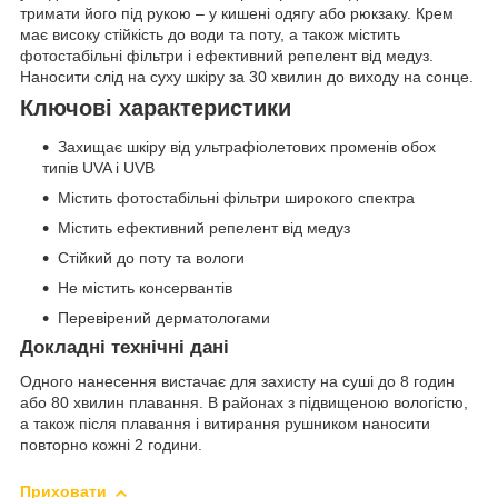
тримати його під рукою – у кишені одягу або рюкзаку. Крем
має високу стійкість до води та поту, а також містить
фотостабільні фільтри і ефективний репелент від медуз.
Наносити слід на суху шкіру за 30 хвилин до виходу на сонце.
Ключові характеристики
Захищає шкіру від ультрафіолетових променів обох
типів UVA і UVB
Містить фотостабільні фільтри широкого спектра
Містить ефективний репелент від медуз
Стійкий до поту та вологи
Не містить консервантів
Перевірений дерматологами
Докладні технічні дані
Одного нанесення вистачає для захисту на суші до 8 годин
або 80 хвилин плавання. В районах з підвищеною вологістю,
а також після плавання і витирання рушником наносити
повторно кожні 2 години.
Приховати