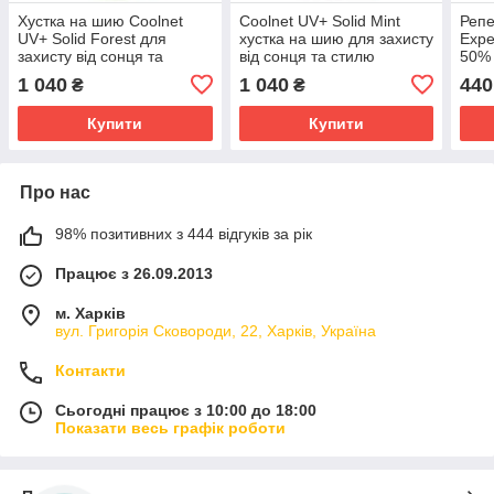
Хустка на шию Coolnet
Coolnet UV+ Solid Mint
Репе
UV+ Solid Forest для
хустка на шию для захисту
Expe
захисту від сонця та
від сонця та стилю
50% 
комфорту
кома
1 040
1 040
440
₴
₴
Купити
Купити
Про нас
98% позитивних з 444 відгуків за рік
Працює з 26.09.2013
м. Харків
вул. Григорія Сковороди, 22, Харків, Україна
Контакти
Сьогодні працює з 10:00 до 18:00
Показати весь графік роботи