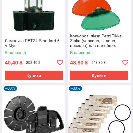
Кольорові лінзи Petzl Tikka
Лампочка PETZL Standard 6
Zipka (червона, зелена,
V Myo
прозора) для налобних
ліхтарів
В наявності
В наявності
40,40
48,80
₴
₴
202,40 ₴
243,80 ₴
Купити
Купити
–80%
–80%