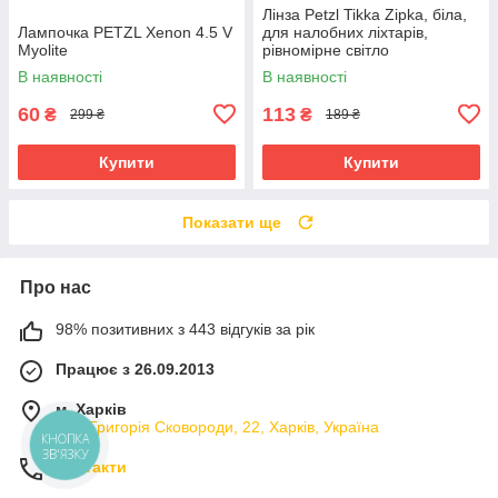
Лінза Petzl Tikka Zipka, біла,
Лампочка PETZL Xenon 4.5 V
для налобних ліхтарів,
Myolite
рівномірне світло
В наявності
В наявності
60
113
₴
₴
299 ₴
189 ₴
Купити
Купити
Показати ще
Про нас
98% позитивних з 443 відгуків за рік
Працює з 26.09.2013
м. Харків
вул. Григорія Сковороди, 22, Харків, Україна
КНОПКА
ЗВ'ЯЗКУ
Контакти