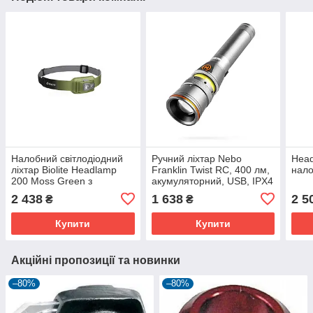
Налобний світлодіодний
Ручний ліхтар Nebo
Head
ліхтар Biolite Headlamp
Franklin Twist RC, 400 лм,
нало
200 Moss Green з
акумуляторний, USB, IPX4
червоним світлом і
2 438
1 638
2 5
₴
₴
стробоскопом, USB
зарядка
Купити
Купити
Акційні пропозиції та новинки
–80%
–80%