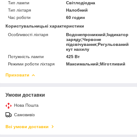
Тип лампи
Світлодіодна
Тип ліхтаря
Налобний
Час роботи
60 годин
Користувальницькі характеристики
Особливості ліхтаря
Водонепроникний;Індикатор
заряду;Червоне
підсвічування;Регульований
кут нахилу
Потужність лампи
425 Вт
Режими роботи ліхтаря
Максимальний;Міготливий
Приховати
Умови доставки
Нова Пошта
Самовивіз
Всі умови доставки