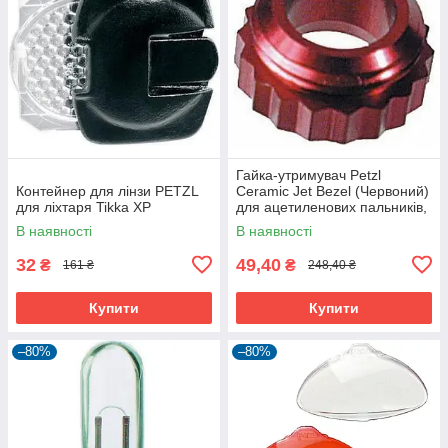
Гайка-утримувач Petzl
Контейнер для лінзи PETZL
Ceramic Jet Bezel (Червоний)
для ліхтаря Tikka XP
для ацетиленових пальників,
10 г, CE
В наявності
В наявності
32
49,40
₴
₴
161 ₴
248,40 ₴
Купити
Купити
–80%
–80%