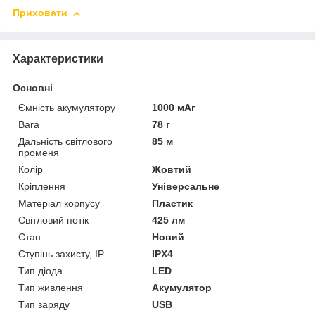
Приховати
Характеристики
Основні
Ємність акумулятору
1000 мАг
Вага
78 г
Дальність світлового
85 м
променя
Колір
Жовтий
Кріплення
Універсальне
Матеріал корпусу
Пластик
Світловий потік
425 лм
Стан
Новий
Ступінь захисту, IP
IPX4
Тип діода
LED
Тип живлення
Акумулятор
Тип заряду
USB