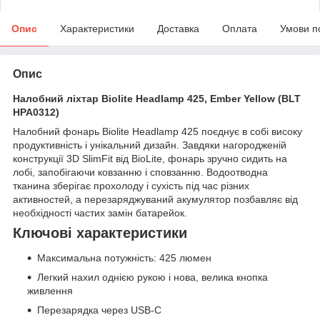
Опис
Характеристики
Доставка
Оплата
Умови п
Опис
Налобний ліхтар Biolite Headlamp 425, Ember Yellow (BLT
HPA0312)
Налобний фонарь Biolite Headlamp 425 поєднує в собі високу
продуктивність і унікальний дизайн. Завдяки нагородженій
конструкції 3D SlimFit від BioLite, фонарь зручно сидить на
лобі, запобігаючи ковзанню і сповзанню. Водоотводна
тканина зберігає прохолоду і сухість під час різних
активностей, а перезаряджуваний акумулятор позбавляє від
необхідності частих замін батарейок.
Ключові характеристики
Максимальна потужність: 425 люмен
Легкий нахил однією рукою і нова, велика кнопка
живлення
Перезарядка через USB-C