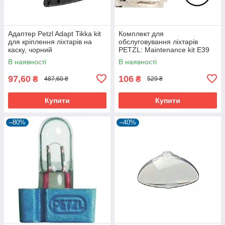
Адаптер Petzl Adapt Tikka kit
Комплект для
для кріплення ліхтарів на
обслуговування ліхтарів
каску, чорний
PETZL: Maintenance kit E39
E40
В наявності
В наявності
97,60
106
₴
₴
487,60 ₴
529 ₴
Купити
Купити
–80%
–40%