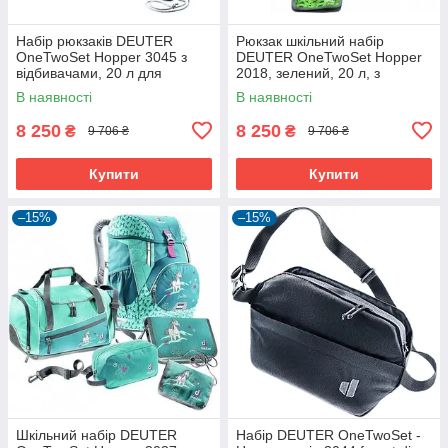
Набір рюкзаків DEUTER
Рюкзак шкільний набір
OneTwoSet Hopper 3045 з
DEUTER OneTwoSet Hopper
відбивачами, 20 л для
2018, зелений, 20 л, з
школярів
кишенями та відбивачами.
В наявності
В наявності
8 250
8 250
₴
₴
9 706 ₴
9 706 ₴
Купити
Купити
–15%
–15%
Шкільний набір DEUTER
Набір DEUTER OneTwoSet -