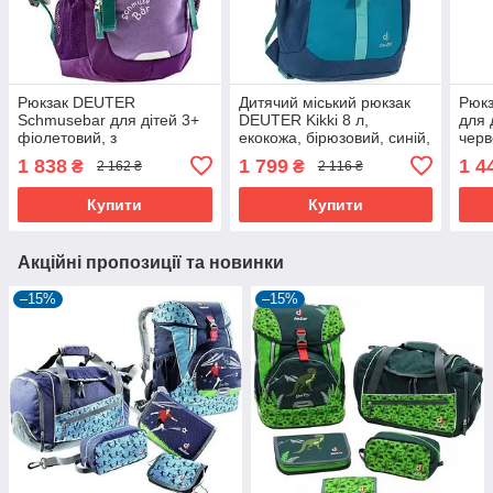
Рюкзак DEUTER
Дитячий міський рюкзак
Рюкз
Schmusebar для дітей 3+
DEUTER Kikki 8 л,
для 
фіолетовий, з
екокожа, бірюзовий, синій,
черв
ергономічними лямками,
36x20x16 см
елем
1 838
1 799
1 4
₴
₴
2 162 ₴
2 116 ₴
8 л
Купити
Купити
Акційні пропозиції та новинки
–15%
–15%