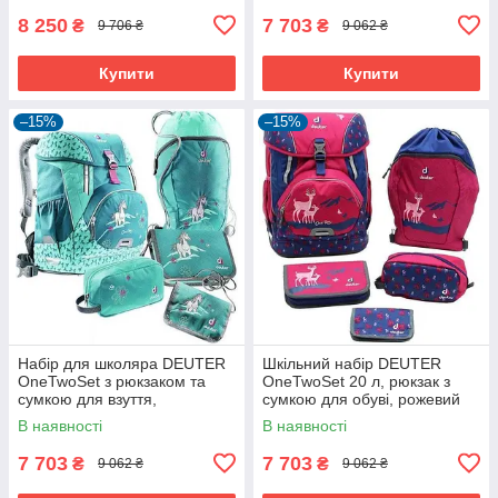
8 250
7 703
₴
₴
9 706 ₴
9 062 ₴
Купити
Купити
–15%
–15%
Набір для школяра DEUTER
Шкільний набір DEUTER
OneTwoSet з рюкзаком та
OneTwoSet 20 л, рюкзак з
сумкою для взуття,
сумкою для обуві, рожевий
бірюзовий, 20 л
В наявності
В наявності
7 703
7 703
₴
₴
9 062 ₴
9 062 ₴