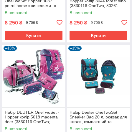
OneTwoSet Hopper 3037
Hopper колір 3044 forest dino
petrol horse з кишенями та
(3830116 OneTwo; 80261
відбивачами
Hopper; 3890215 Chest
В наявності
В наявності
Wallet;
8 250
8 250
₴
₴
9 706 ₴
9 706 ₴
Купити
Купити
–15%
–15%
Набір DEUTER OneTwoSet -
Набір Deuter OneTwoSet
Hopper колір 5018 magenta
Sneaker Bag 20 л, рюкзак для
deer (3830116 OneTwo;
школи, компактний та
80261 Hopper; 3890215 Chest
зручний
В наявності
В наявності
Wallet;