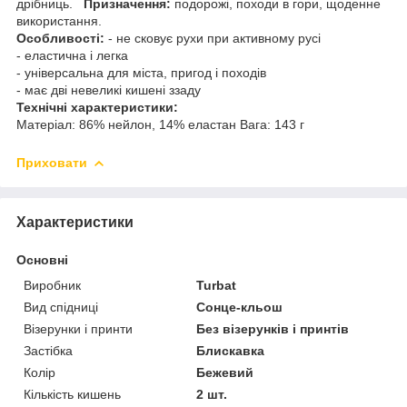
дрібниць.
Призначення:
подорожі, походи в гори, щоденне
використання.
Особливості:
- не сковує рухи при активному русі
- еластична і легка
- універсальна для міста, пригод і походів
- має дві невеликі кишені ззаду
Технічні характеристики:
Матеріал: 86% нейлон, 14% еластан Вага: 143 г
Приховати
Характеристики
Основні
Виробник
Turbat
Вид спідниці
Сонце-кльош
Візерунки і принти
Без візерунків і принтів
Застібка
Блискавка
Колір
Бежевий
Кількість кишень
2 шт.