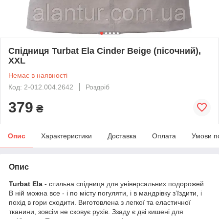
Спідниця Turbat Ela Cinder Beige (пісочний),
XXL
Немає в наявності
Код: 2-012.004.2642
Роздріб
379
₴
Опис
Характеристики
Доставка
Оплата
Умови п
Опис
Turbat Ela
- cтильна спідниця для універсальних подорожей.
В ній можна все - і по місту погуляти, і в мандрівку з’їздити, і
похід в гори сходити. Виготовлена з легкої та еластичної
тканини, зовсім не сковує рухів. Ззаду є дві кишені для