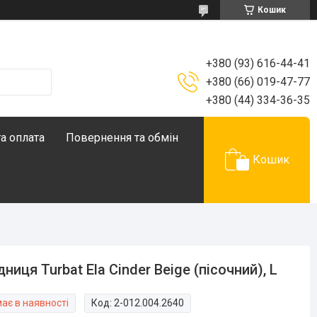
Кошик
+380 (93) 616-44-41
+380 (66) 019-47-77
+380 (44) 334-36-35
а оплата
Повернення та обмін
Кошик
дниця Turbat Ela Cinder Beige (пісочний), L
ає в наявності
Код:
2-012.004.2640