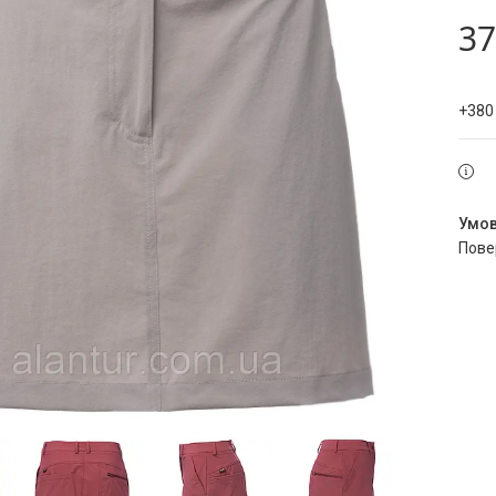
37
+380
пов