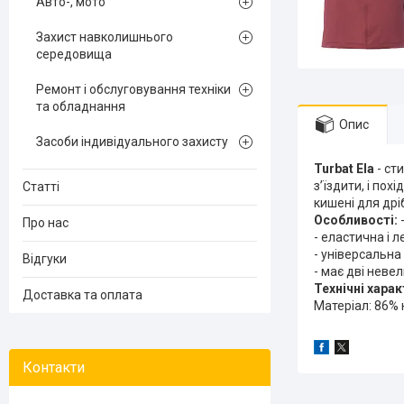
Авто-, мото
Захист навколишнього
середовища
Ремонт і обслуговування техніки
та обладнання
Опис
Засоби індивідуального захисту
Turbat Ela
- cт
з’їздити, і пох
Статті
кишені для др
Особливості:
-
Про нас
- еластична і л
- універсальна 
Відгуки
- має дві невел
Технічні хара
Доставка та оплата
Матеріал: 86% 