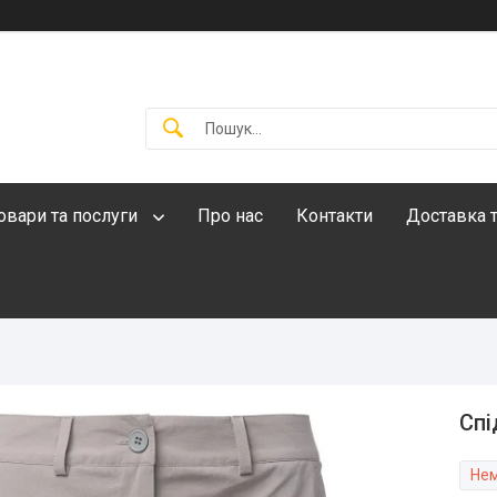
овари та послуги
Про нас
Контакти
Доставка т
Спі
Нем