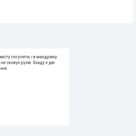
місту погуляти, і в мандрівку
не сковує рухів. Ззаду є дві
ння.