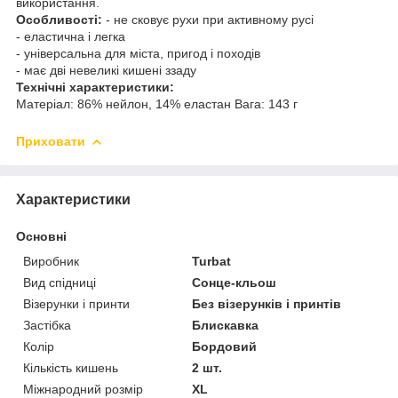
використання.
Особливості:
- не сковує рухи при активному русі
- еластична і легка
- універсальна для міста, пригод і походів
- має дві невеликі кишені ззаду
Технічні характеристики:
Матеріал: 86% нейлон, 14% еластан Вага: 143 г
Приховати
Характеристики
Основні
Виробник
Turbat
Вид спідниці
Сонце-кльош
Візерунки і принти
Без візерунків і принтів
Застібка
Блискавка
Колір
Бордовий
Кількість кишень
2 шт.
Міжнародний розмір
XL