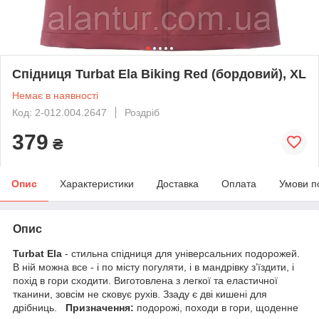
Спідниця Turbat Ela Biking Red (бордовий), XL
Немає в наявності
Код: 2-012.004.2647
Роздріб
379
₴
Опис
Характеристики
Доставка
Оплата
Умови п
Опис
Turbat Ela
- cтильна спідниця для універсальних подорожей.
В ній можна все - і по місту погуляти, і в мандрівку з’їздити, і
похід в гори сходити. Виготовлена з легкої та еластичної
тканини, зовсім не сковує рухів. Ззаду є дві кишені для
дрібниць.
Призначення:
подорожі, походи в гори, щоденне