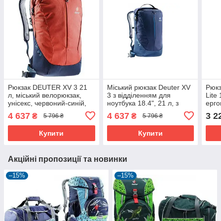
Рюкзак DEUTER XV 3 21
Міський рюкзак Deuter XV
Рюк
л, міський велорюкзак,
3 з відділенням для
Lite 
унісекс, червоний-синій,
ноутбука 18.4", 21 л, з
ерго
для ноутбука 15,6''
вентиляцією, синій
кише
4 637
4 637
3 2
₴
₴
5 796 ₴
5 796 ₴
Купити
Купити
Акційні пропозиції та новинки
–15%
–15%