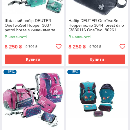
Шкільний набір DEUTER
Набір DEUTER OneTwoSet -
OneTwoSet Hopper 3037
Hopper колір 3044 forest dino
petrol horse з кишенями та
(3830116 OneTwo; 80261
відбивачами
Hopper; 3890215 Chest
В наявності
В наявності
Wallet;
8 250
8 250
₴
₴
9 706 ₴
9 706 ₴
Купити
Купити
–15%
–15%