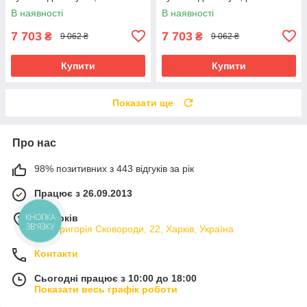
бірюзовий, 20 л
В наявності
В наявності
7 703
7 703
₴
₴
9 062 ₴
9 062 ₴
Купити
Купити
Показати ще
Про нас
98% позитивних з 443 відгуків за рік
Працює з 26.09.2013
м. Харків
КНОПКА
ЗВ'ЯЗКУ
вул. Григорія Сковороди, 22, Харків, Україна
Контакти
Сьогодні працює з 10:00 до 18:00
Показати весь графік роботи