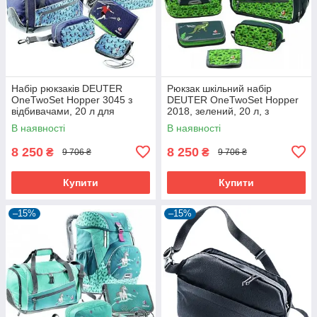
Набір рюкзаків DEUTER
Рюкзак шкільний набір
OneTwoSet Hopper 3045 з
DEUTER OneTwoSet Hopper
відбивачами, 20 л для
2018, зелений, 20 л, з
школярів
кишенями та відбивачами.
В наявності
В наявності
8 250
8 250
₴
₴
9 706 ₴
9 706 ₴
Купити
Купити
–15%
–15%