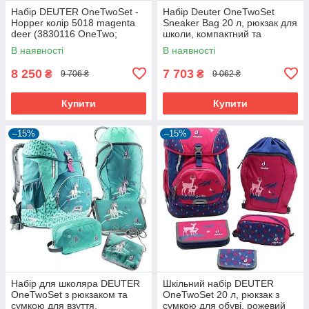
Набір DEUTER OneTwoSet -
Набір Deuter OneTwoSet
Hopper колір 5018 magenta
Sneaker Bag 20 л, рюкзак для
deer (3830116 OneTwo;
школи, компактний та
80261 Hopper; 3890215 Chest
зручний
В наявності
В наявності
Wallet;
8 250
7 703
₴
₴
9 706 ₴
9 062 ₴
Купити
Купити
–15%
–15%
Набір для школяра DEUTER
Шкільний набір DEUTER
OneTwoSet з рюкзаком та
OneTwoSet 20 л, рюкзак з
сумкою для взуття,
сумкою для обуві, рожевий