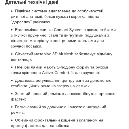
Детальні технічні дані
Підвісна система адаптована до особливостей
дитячої анатомії, більш вузька і коротка, ніж на
"дорослих" рюкзаках.
Ергономічна спинка Contact System з двома стійками
з гнучкої пружинної сталі та вигнутими подушками з
пінистого матеріалу з повітряними каналами для
зручної посадки.
Сітчастий матеріал 3D AirMesh забезпечує відмінну
вентиляцію.
Плечові лямки мають S-подібну форму та рухомі
точки кріплення Active-Comfort-fit для зручності.
Додаткова регулювання центру ваги за допомогою
стабілізаційних ременів зверху на лямках.
Знімний поясний ремінь з легкозастібнутою пряжкою
фастекс.
Регульований за довжиною і висотою нагрудний
ремінь.
Об'ємний фронтальний кишеня з клапаном на
пряжці-фастекс для ланчбокса.