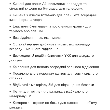
Кишені для папки А4, письмових приладдя та
сітчастий кишеня на блискавці для телефону.
Кишеня з м'якою вставкою для планшета всередині
кишені-органайзера.
Еластичні бічні кишені з посиленими краями для
термоса або пляшки.
Два відділення: велике і мале.
Органайзер для дрібниць і письмових приладдя
всередині меншого відділення.
Двохходові U-подібні блискавки YKK для швидкого
доступу.
Кріплення для пенала всередині великого відділення.
Посилене дно з жорстким кантом для вертикального
стояння.
Відбивачі з матеріалу 3M для підвищення безпеки.
Петля для кріплення ліхтарика з відбиваючого
матеріалу 3M.
Компресійні стропи по боках для зменшення об'єму
рюкзака.