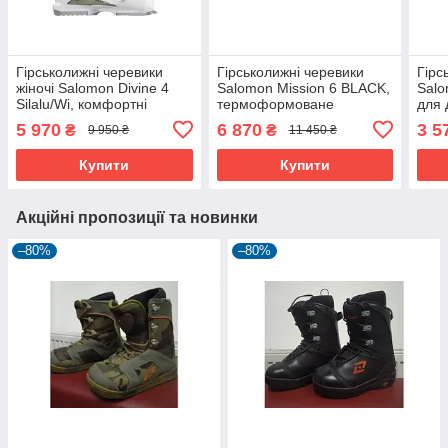
Гірськолижні черевики
Гірськолижні черевики
Гірс
жіночі Salomon Divine 4
Salomon Mission 6 BLACK,
Salo
Silalu/Wi, комфортні
термоформоване
для 
внутрішні черевики X Fit
внутрішнє взуття X Fit
комф
5 970
6 870
3 5
₴
₴
9 950 ₴
11 450 ₴
Fusion, жорсткість 45
Fusion.
Купити
Купити
Акційні пропозиції та новинки
–80%
–80%