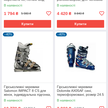
In2Fit
та жінок
В наявності
В наявності
1 794
4 420
₴
₴
5 980 ₴
8 840 ₴
Купити
Купити
–40%
–40%
Гірськолижні черевики
Гірськолижні черевики
Salomon IMPACT 8 CS для
Dolomite AX05AF сині,
жінок, індивідуальна підгонка,
термоформовані, розмір 24.5
червоні
MР
В наявності
В наявності