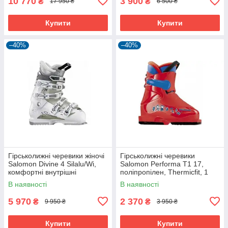
10 770
3 900
₴
₴
17 950 ₴
6 500 ₴
Купити
Купити
–40%
–40%
Гірськолижні черевики жіночі
Гірськолижні черевики
Salomon Divine 4 Silalu/Wi,
Salomon Performa T1 17,
комфортні внутрішні
поліпропілен, Thermicfit, 1
черевики X Fit Fusion,
кліпса.
В наявності
В наявності
жорсткість 45
5 970
2 370
₴
₴
9 950 ₴
3 950 ₴
Купити
Купити