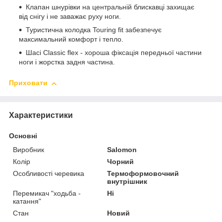
Клапан шнурівки на центральній блискавці захищає
від снігу і не заважає руху ноги.
Туристична колодка Touring fit забезпечує
максимальний комфорт і тепло.
Шасі Classic flex - хороша фіксація передньої частини
ноги і жорстка задня частина.
Приховати
Характеристики
Основні
Виробник
Salomon
Колір
Чорний
Особливості черевика
Термоформовочний
внутрішник
Перемикач "ходьба -
Ні
катання"
Стан
Новий