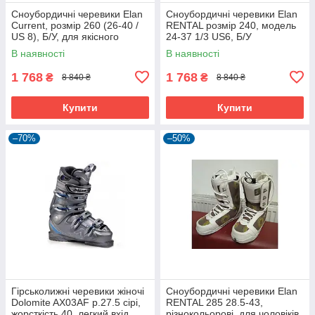
Сноубордичні черевики Elan
Сноубордичні черевики Elan
Current, розмір 260 (26-40 /
RENTAL розмір 240, модель
US 8), Б/У, для якісного
24-37 1/3 US6, Б/У
катання.
В наявності
В наявності
1 768
1 768
₴
₴
8 840 ₴
8 840 ₴
Купити
Купити
–70%
–50%
Гірськолижні черевики жіночі
Сноубордичні черевики Elan
Dolomite AX03AF р.27.5 сірі,
RENTAL 285 28.5-43,
жорсткість 40, легкий вхід
різнокольорові, для чоловіків