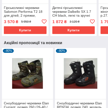
Гірськолижні черевики
Дитячі гірськолижні
Гірс
Salomon Performa T2 18
черевики Dalbello SX 1.7
жіно
для дітей, 2 пряжки,
CH black, легкі та зручні
р.27.
комфортні та теплі
для маленьких лижників.
легк
3 570
1 872
1 7
₴
₴
5 950 ₴
3 120 ₴
Купити
Купити
Акційні пропозиції та новинки
–80%
–80%
Сноубордичні черевики Elan
Сноубордичні черевики Elan
Current, розмір 260 (26-40 /
RENTAL розмір 240, модель