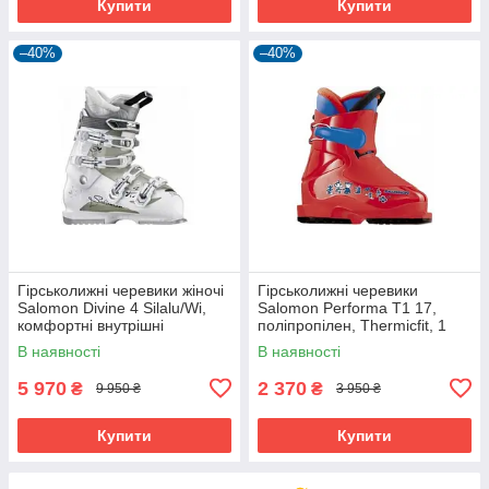
Купити
Купити
–40%
–40%
Гірськолижні черевики жіночі
Гірськолижні черевики
Salomon Divine 4 Silalu/Wi,
Salomon Performa T1 17,
комфортні внутрішні
поліпропілен, Thermicfit, 1
черевики X Fit Fusion,
кліпса.
В наявності
В наявності
жорсткість 45
5 970
2 370
₴
₴
9 950 ₴
3 950 ₴
Купити
Купити