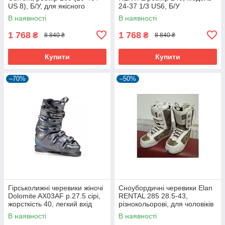
US 8), Б/У, для якісного
24-37 1/3 US6, Б/У
катання.
В наявності
В наявності
1 768
1 768
₴
₴
8 840 ₴
8 840 ₴
Купити
Купити
–70%
–50%
Гірськолижні черевики жіночі
Сноубордичні черевики Elan
Dolomite AX03AF р.27.5 сірі,
RENTAL 285 28.5-43,
жорсткість 40, легкий вхід
різнокольорові, для чоловіків
In2Fit
та жінок
В наявності
В наявності