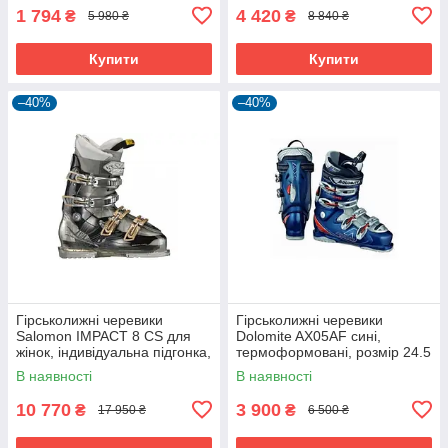
1 794
4 420
₴
₴
5 980 ₴
8 840 ₴
Купити
Купити
–40%
–40%
Гірськолижні черевики
Гірськолижні черевики
Salomon IMPACT 8 CS для
Dolomite AX05AF сині,
жінок, індивідуальна підгонка,
термоформовані, розмір 24.5
червоні
MР
В наявності
В наявності
10 770
3 900
₴
₴
17 950 ₴
6 500 ₴