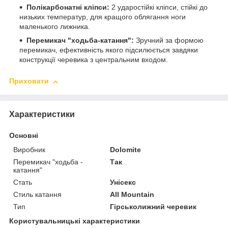
Полікарбонатні кліпси:
2 ударостійкі кліпси, стійкі до
низьких температур, для кращого облягання ноги
маленького лижника.
Перемикач "ходьба-катання":
Зручний за формою
перемикач, ефективність якого підсилюється завдяки
конструкції черевика з центральним входом.
Приховати
Характеристики
Основні
Виробник
Dolomite
Перемикач "ходьба -
Так
катання"
Стать
Унісекс
Стиль катання
All Mountain
Тип
Гірськолижний черевик
Користувальницькі характеристики