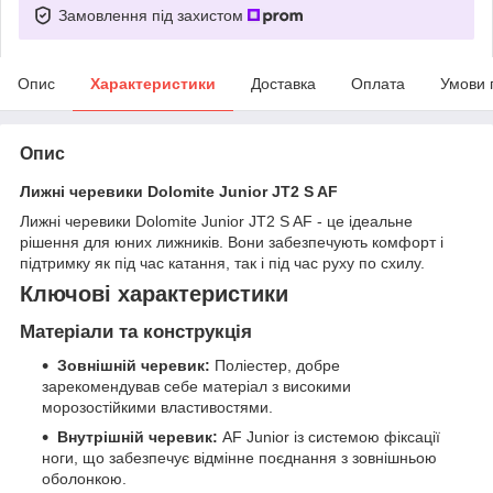
Замовлення під захистом
Опис
Характеристики
Доставка
Оплата
Умови 
Опис
Лижні черевики Dolomite Junior JT2 S AF
Лижні черевики Dolomite Junior JT2 S AF - це ідеальне
рішення для юних лижників. Вони забезпечують комфорт і
підтримку як під час катання, так і під час руху по схилу.
Ключові характеристики
Матеріали та конструкція
Зовнішній черевик:
Поліестер, добре
зарекомендував себе матеріал з високими
морозостійкими властивостями.
Внутрішній черевик:
AF Junior із системою фіксації
ноги, що забезпечує відмінне поєднання з зовнішньою
оболонкою.