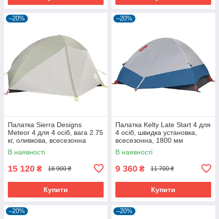
–20%
–20%
Палатка Sierra Designs
Палатка Kelty Late Start 4 для
Meteor 4 для 4 осіб, вага 2.75
4 осіб, швидка установка,
кг, оливкова, всесезонна
всесезонна, 1800 мм
водостійкість
В наявності
В наявності
15 120
9 360
₴
₴
18 900 ₴
11 700 ₴
Купити
Купити
–20%
–20%