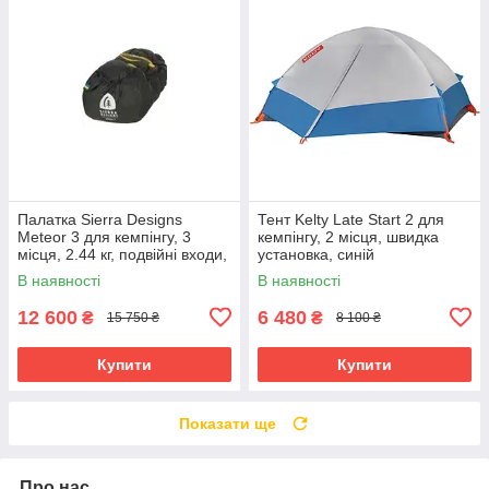
Палатка Sierra Designs
Тент Kelty Late Start 2 для
Meteor 3 для кемпінгу, 3
кемпінгу, 2 місця, швидка
місця, 2.44 кг, подвійні входи,
установка, синій
водостійкість 1200 мм
В наявності
В наявності
12 600
6 480
₴
₴
15 750 ₴
8 100 ₴
Купити
Купити
Показати ще
Про нас