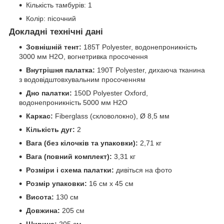
Кількість тамбурів: 1
Колір: пісочний
Докладні технічні дані
Зовнішній тент:
185T Polyester, водонепроникність
3000 мм H2O, вогнетривка просочення
Внутрішня палатка:
190T Polyester, дихаюча тканина
з водовідштовхувальним просоченням
Дно палатки:
150D Polyester Oxford,
водонепроникність 5000 мм H2O
Каркас:
Fiberglass (скловолокно), Ø 8,5 мм
Кількість дуг:
2
Вага (без кілочків та упаковки):
2,71 кг
Вага (повний комплект):
3,31 кг
Розміри і схема палатки:
дивіться на фото
Розмір упаковки:
16 см x 45 см
Висота:
130 см
Довжина:
205 см