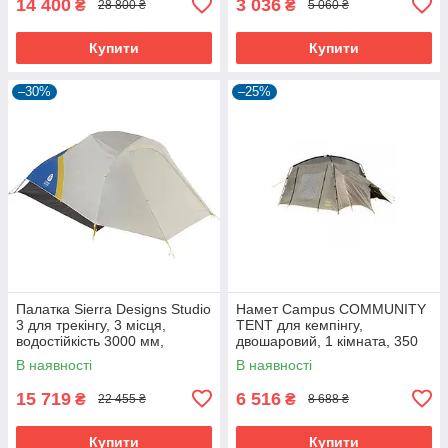
14 400
3 036
₴
₴
28 800 ₴
5 060 ₴
Купити
Купити
–30%
–25%
Палатка Sierra Designs Studio
Намет Campus COMMUNITY
3 для трекінгу, 3 місця,
TENT для кемпінгу,
водостійкість 3000 мм,
двошаровий, 1 кімната, 350
ультралегка синя-жовта.
см, 14.42 кг
В наявності
В наявності
15 719
6 516
₴
₴
22 455 ₴
8 688 ₴
Купити
Купити