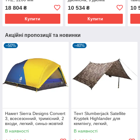
водонепроникність,
входами та
для 
18 804
10 534
10 
₴
₴
зелена
дюралюмінієвим
каркасом, для походів,
Купити
Купити
помаранчева.
Акційні пропозиції та новинки
–50%
–40%
Намет Sierra Designs Convert
Тент Slumberjack Satellite
3, всесезонний, тримісний, 2
Kryptek Highlander для
входи, легкий, синьо-жовтий
кемпінгу, легкий,
водонепроникний, на 2-4
В наявності
В наявності
особи.