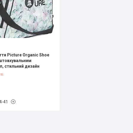
тя Picture Organic Shoe
дштовхувальним
 л, стильний дизайн
ті
4-41