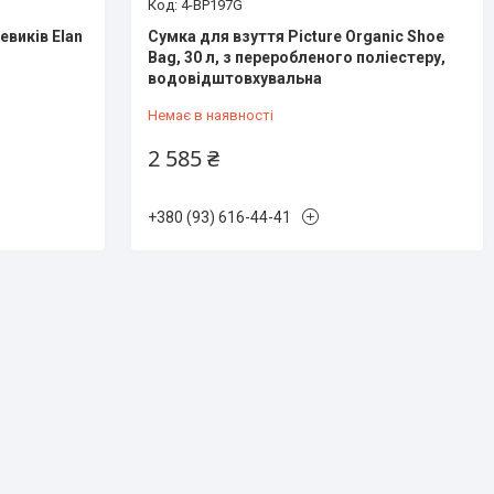
4-BP197G
евиків Elan
Сумка для взуття Picture Organic Shoe
Bag, 30 л, з переробленого поліестеру,
водовідштовхувальна
Немає в наявності
2 585 ₴
+380 (93) 616-44-41