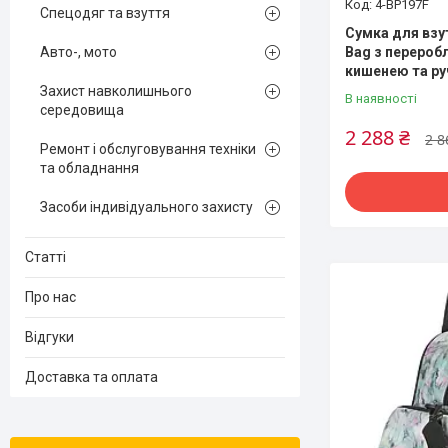
4-BP197F
Спецодяг та взуття
Сумка для взут
Bag з переробл
Авто-, мото
кишенею та р
Захист навколишнього
В наявності
середовища
2 288 ₴
2 8
Ремонт і обслуговування техніки
та обладнання
Засоби індивідуального захисту
Статті
Про нас
Відгуки
Доставка та оплата