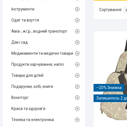
Інструменти
Одяг та взуття
Авіа-, ж/д-, водний транспорт
Дім і сад
Медикаменти та медичні товари
Продукти харчування, напої
Товари для дітей
Подарунки, хобі, книги
–20%
Воєнторг
Залишилось 2 д
Краса та здоров'я
Техніка та електроніка