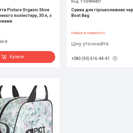
1-CG994407
тя Picture Organic Shoe
Сумка для гірськолижних чер
еного поліестеру, 30 л, з
Boot Bag
учками
Немає в наявності
60 ₴
Ціну уточнюйте
Купити
+380 (93) 616-44-41