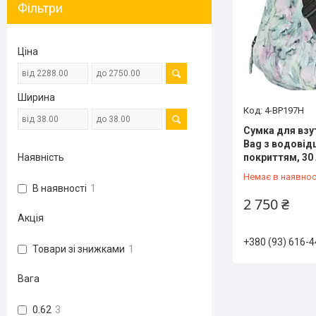
Фільтри
Ціна
Ширина
4-BP197H
Сумка для взут
Bag з водові
Наявність
покриттям, 30
Немає в наявнос
В наявності
1
2 750 ₴
Акція
+380 (93) 616-4
Товари зі знижками
1
Вага
0.62
3