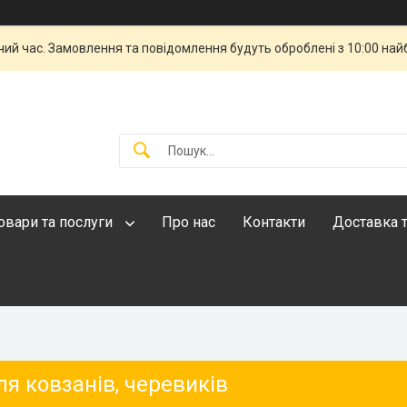
чий час. Замовлення та повідомлення будуть оброблені з 10:00 най
овари та послуги
Про нас
Контакти
Доставка т
я ковзанів, черевиків