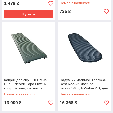
1 478
Немає в наявності
₴
735
₴
Купити
Коврик для сну THERM-A-
Надувний килимок Therm-a-
REST NeoAir Topo Luxe R,
Rest NeoAir UberLite L,
колір Balsam, легкий та
легкий 340 г, R-Value 2.3, для
комфортний
альпінізму
Немає в наявності
Немає в наявності
13 000
16 368
₴
₴