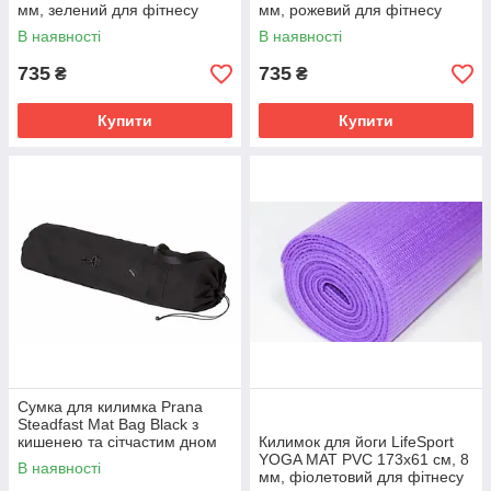
мм, зелений для фітнесу
мм, рожевий для фітнесу
В наявності
В наявності
735
735
₴
₴
Купити
Купити
Сумка для килимка Prana
Steadfast Mat Bag Black з
кишенею та сітчастим дном
Килимок для йоги LifeSport
для йоги
YOGA MAT PVC 173х61 см, 8
В наявності
мм, фіолетовий для фітнесу