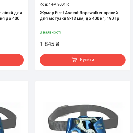
1-FA 9001 R
r лівий для
Жумар First Ascent Ropewalker правий
ня до 400
для мотузки 8-13 мм, до 400 кг, 190 гр
В наявності
1 845 ₴
Купити