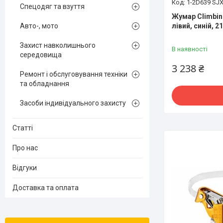
1-2D639 SJ
Спецодяг та взуття
Жумар Climbin
лівий, синій, 
Авто-, мото
Захист навколишнього
В наявності
середовища
3 238 ₴
Ремонт і обслуговування техніки
та обладнання
Засоби індивідуального захисту
Статті
Про нас
Відгуки
Доставка та оплата