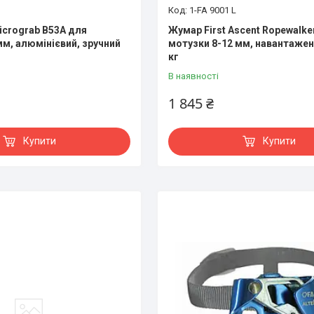
1-FA 9001 L
icrograb B53A для
Жумар First Ascent Ropewalke
мм, алюмінієвий, зручний
мотузки 8-12 мм, навантажен
кг
В наявності
1 845 ₴
Купити
Купити