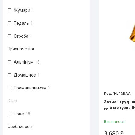
Жумари
1
Педаль
1
Строба
1
Призначення
Альпінізм
18
Домашнее
1
Промальпинизм
1
1-B16BAA
Стан
Затиск грудний
для мотузки 8
Нове
38
В наявності
Особливості
3 680 ₴