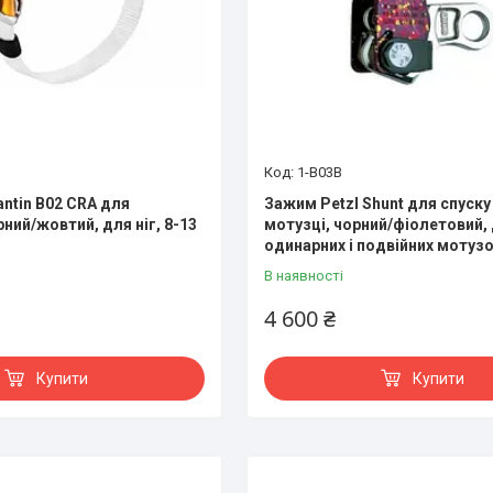
1-B03B
antin B02 CRA для
Зажим Petzl Shunt для спуску
рний/жовтий, для ніг, 8-13
мотузці, чорний/фіолетовий,
одинарних і подвійних мотуз
В наявності
4 600 ₴
Купити
Купити