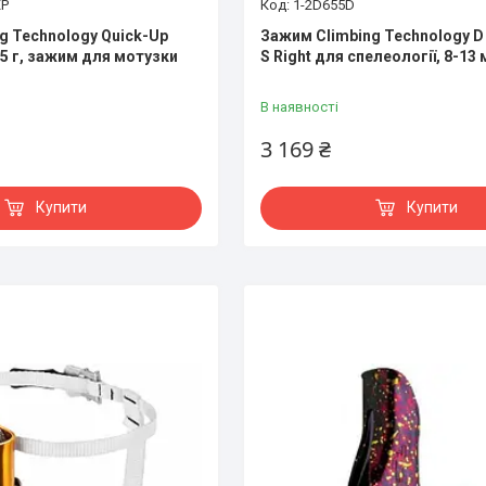
XP
1-2D655D
g Technology Quick-Up
Зажим Climbing Technology D 
215 г, зажим для мотузки
S Right для спелеології, 8-13 
В наявності
3 169 ₴
Купити
Купити