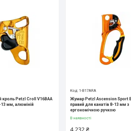
1-B17ARA
 кроль Petzl Croll V16BAA
Жумар Petzl Ascension Sport 
-13 мм, алюміній
правий для канатів 8-13 мм з
ергономічною ручкою
В наявності
4 232 ₴