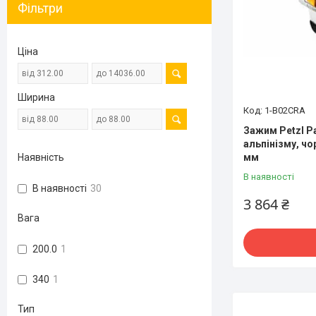
Фільтри
Ціна
Ширина
1-B02CRA
Зажим Petzl P
альпінізму, чо
Наявність
мм
В наявності
В наявності
30
3 864 ₴
Вага
200.0
1
340
1
Тип