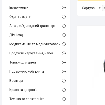
Інструменти
Одяг та взуття
Авіа-, ж/д-, водний транспорт
Дім і сад
Медикаменти та медичні товари
Продукти харчування, напої
Товари для дітей
Подарунки, хобі, книги
Воєнторг
Краса та здоров'я
Техніка та електроніка