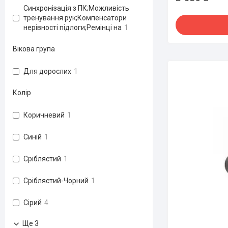
Синхронізація з ПК;Можливість
тренування рук;Компенсатори
нерівності підлоги;Ремінці на
1
Вікова група
Для дорослих
1
Колір
Коричневий
1
Синій
1
Сріблястий
1
Сріблястий-Чорний
1
Сірий
4
Ще 3