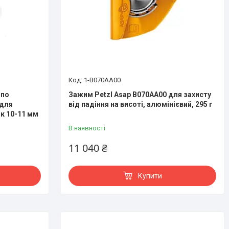
1-B070AA00
 по
Зажим Petzl Asap B070AA00 для захисту
 для
від падіння на висоті, алюмінієвий, 295 г
ок 10-11 мм
В наявності
11 040 ₴
Купити