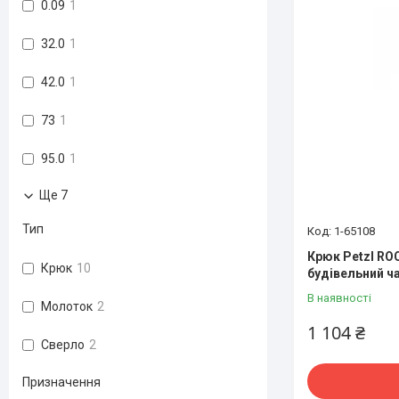
0.09
1
32.0
1
42.0
1
73
1
95.0
1
Ще 7
Тип
1-65108
Крюк Petzl ROC
Крюк
10
будівельний ча
В наявності
Молоток
2
1 104 ₴
Сверло
2
Призначення