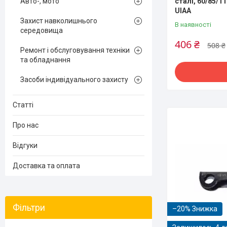
сталі, 60/85/1
Авто-, мото
UIAA
Захист навколишнього
В наявності
середовища
406 ₴
508 ₴
Ремонт і обслуговування техніки
та обладнання
Засоби індивідуального захисту
Статті
Про нас
Відгуки
Доставка та оплата
Фільтри
–20%