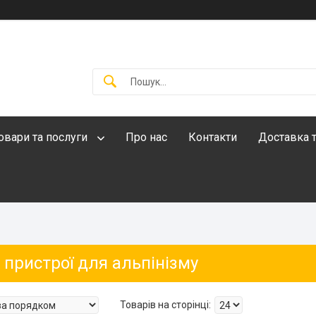
овари та послуги
Про нас
Контакти
Доставка т
 пристрої для альпінізму