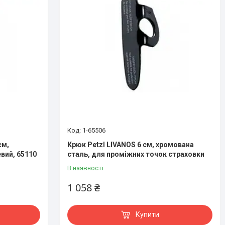
1-65506
см,
Крюк Petzl LIVANOS 6 см, хромована
евий, 65110
сталь, для проміжних точок страховки
В наявності
1 058 ₴
Купити