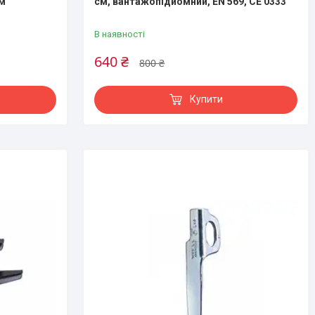
м
см, вантажопідйомний, EN 569, CE 0333
В наявності
640 ₴
800 ₴
Купити