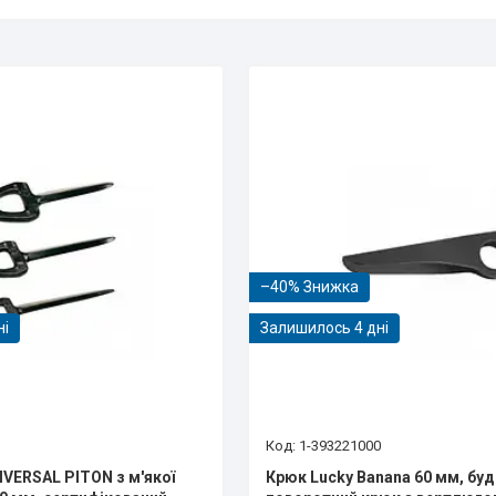
–40%
ні
Залишилось 4 дні
1-393221000
VERSAL PITON з м'якої
Крюк Lucky Banana 60 мм, бу