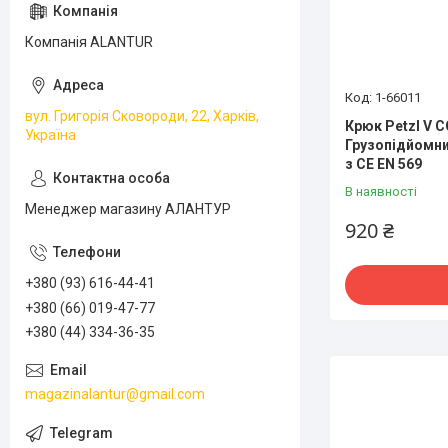
Компанія ALANTUR
1-66011
вул. Григорія Сковороди, 22, Харків,
Крюк Petzl V C
Україна
Грузопідйомни
з CE EN 569
В наявності
Менеджер магазину АЛАНТУР
920 ₴
+380 (93) 616-44-41
+380 (66) 019-47-77
+380 (44) 334-36-35
magazinalantur@gmail.com