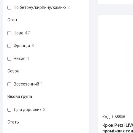
По бетону/кирпичу/камню
2
Стан
Нове
47
Франція
3
Чехия
1
Сезон
Всесезонний
1
Вікова група
Для дорослих
3
1-65508
Стать
Крюк Petzl LIV
проміжних точ