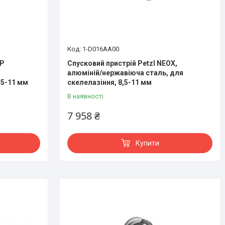
1-D016AA00
OP
Спусковий пристрій Petzl NEOX,
алюміній/нержавіюча сталь, для
,5-11 мм
скелелазіння, 8,5-11 мм
В наявності
7 958 ₴
Купити