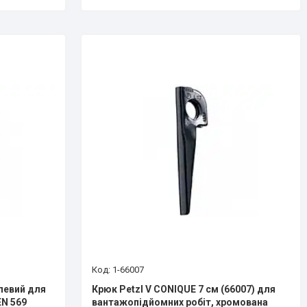
1-66007
левий для
Крюк Petzl V CONIQUE 7 см (66007) для
EN 569
вантажопідйомних робіт, хромована