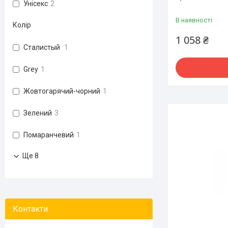
Унісекс
2
В наявності
Колір
1 058 ₴
Сталистый
1
Grey
1
Жовтогарячий-чорний
1
Зелений
3
Помаранчевий
1
Ще 8