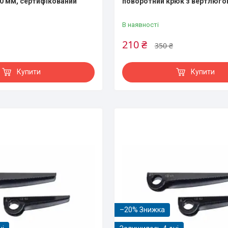
10 мм, сертифікований
поворотний крюк з вертлюго
В наявності
210 ₴
350 ₴
Купити
Купити
–20%