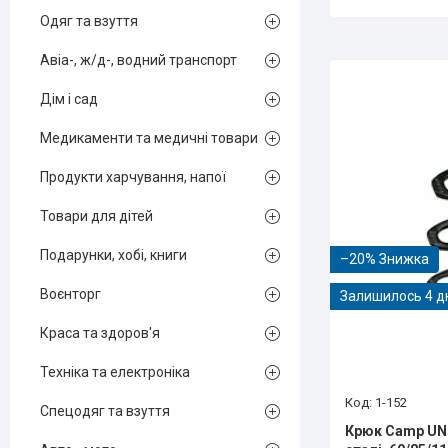
Одяг та взуття
Авіа-, ж/д-, водний транспорт
Дім і сад
Медикаменти та медичні товари
Продукти харчування, напої
Товари для дітей
Подарунки, хобі, книги
–20%
Воєнторг
Залишилось 4 д
Краса та здоров'я
Техніка та електроніка
1-152
Спецодяг та взуття
Крюк Camp UNI