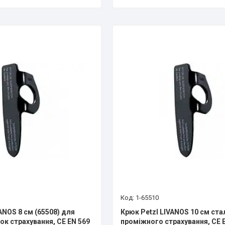
1-65510
ANOS 8 см (65508) для
Крюк Petzl LIVANOS 10 см ста
ок страхування, CE EN 569
проміжного страхування, CE 