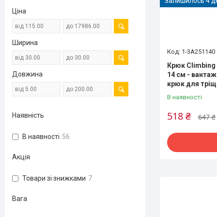
Залишилось 4 д
Ціна
Ширина
1-3A251140
Крюк Climbing
Довжина
14 см - ванта
крюк для тріщ
В наявності
518 ₴
Наявність
647 ₴
В наявності
56
Акція
Товари зі знижками
7
Вага