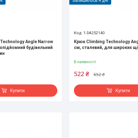
ні
Залишилось 4 дні
1-3A252140
 Technology Angle Narrow
Крюк Climbing Technology Ang
жопідйомний будівельний
см, сталевий, для широких щі
ин
В наявності
522 ₴
652 ₴
Купити
Купити