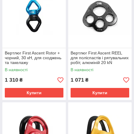
Вертлюг First Ascent Rotor +
Вертлюг First Ascent REEL
чорний, 30 кН, для сходжень
для поліспастів і рятувальних
та такелажу
робіт, алюміній 20 kN
В наявності
В наявності
1 310
1 071
₴
₴
Купити
Купити