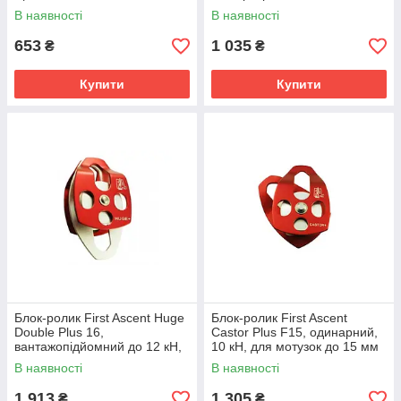
32кН
В наявності
В наявності
653
1 035
₴
₴
Купити
Купити
Блок-ролик First Ascent Huge
Блок-ролик First Ascent
Double Plus 16,
Castor Plus F15, одинарний,
вантажопідйомний до 12 кН,
10 кН, для мотузок до 15 мм
вага 495 г.
В наявності
В наявності
1 913
1 305
₴
₴