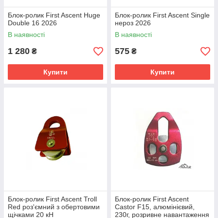
Блок-ролик First Ascent Huge
Блок-ролик First Ascent Single
Double 16 2026
нероз 2026
В наявності
В наявності
1 280
575
₴
₴
Купити
Купити
Блок-ролик First Ascent Troll
Блок-ролик First Ascent
Red роз'ємний з обертовими
Castor F15, алюмінієвий,
щічками 20 кН
230г, розривне навантаження