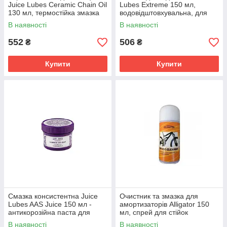
Juice Lubes Ceramic Chain Oil
Lubes Extreme 150 мл,
130 мл, термостійка змазка
водовідштовхувальна, для
для велосипеда.
велосипедів
В наявності
В наявності
552
506
₴
₴
Купити
Купити
Смазка консистентна Juice
Очистник та змазка для
Lubes AAS Juice 150 мл -
амортизаторів Alligator 150
антикорозійна паста для
мл, спрей для стійок
велосипеда, захист від
амортизаторів
В наявності
В наявності