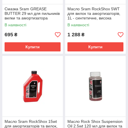
Смазка Sram GREASE
Масло Sram RockShox 5WT
BUTTER 29 мл для пильників
для вилок та амортизаторів,
вилки та амортизатора
1L - синтетичне, висока
чутливість
В наявності
В наявності
695
1 288
₴
₴
Купити
Купити
Масло Sram RockShox 15wt
Масло Rock Shox Suspension
для амортизаторів та вилок,
Oil 2.5wt 120 мл для вилок та