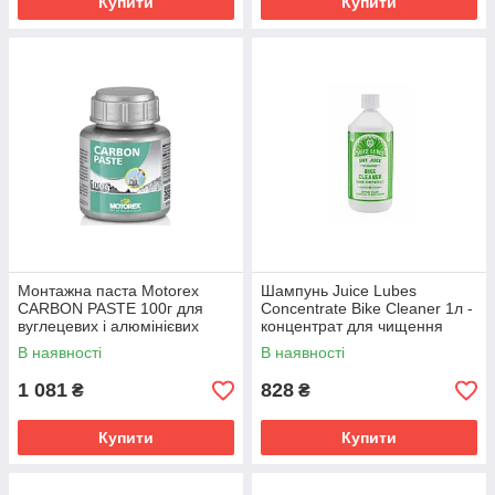
Купити
Купити
Монтажна паста Motorex
Шампунь Juice Lubes
CARBON PASTE 100г для
Concentrate Bike Cleaner 1л -
вуглецевих і алюмінієвих
концентрат для чищення
деталей
велосипедів, 10л розчину,
В наявності
В наявності
біорозкладний
1 081
828
₴
₴
Купити
Купити