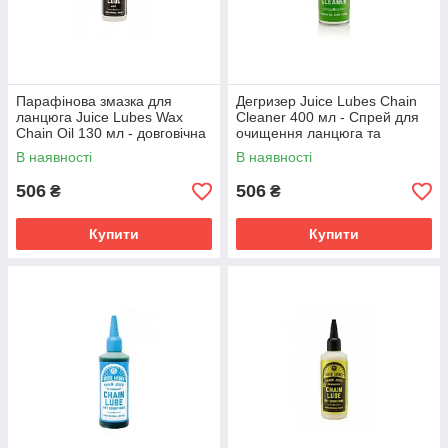
Парафінова змазка для
Дегризер Juice Lubes Chain
ланцюга Juice Lubes Wax
Cleaner 400 мл - Спрей для
Chain Oil 130 мл - довговічна
очищення ланцюга та
та ефективна
трансмісії
В наявності
В наявності
506
506
₴
₴
Купити
Купити