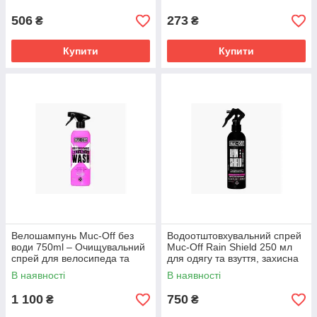
холодного зварювання та
506
273
₴
₴
Купити
Купити
Велошампунь Muc-Off без
Водоотштовхувальний спрей
води 750ml – Очищувальний
Muc-Off Rain Shield 250 мл
спрей для велосипеда та
для одягу та взуття, захисна
мотоцикла
просочення
В наявності
В наявності
1 100
750
₴
₴