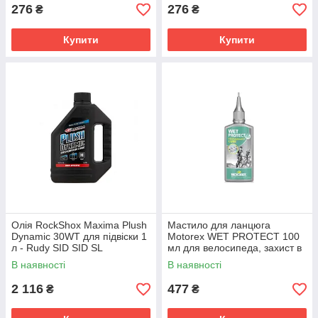
276
276
₴
₴
Купити
Купити
Олія RockShox Maxima Plush
Мастило для ланцюга
Dynamic 30WT для підвіски 1
Motorex WET PROTECT 100
л - Rudy SID SID SL
мл для велосипеда, захист в
дощ, біомастило
В наявності
В наявності
2 116
477
₴
₴