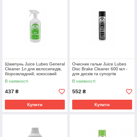
Шампунь Juice Lubes General
Очисник гальм Juice Lubes
Cleaner 1л для велосипедів,
Disc Brake Cleaner 600 мл -
біорозкладний, кокосовий
для дисків та супортів
аромат
В наявності
В наявності
437
552
₴
₴
Купити
Купити