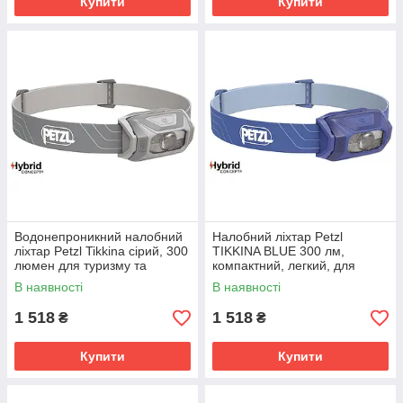
Купити
Купити
Водонепроникний налобний
Налобний ліхтар Petzl
ліхтар Petzl Tikkina сірий, 300
TIKKINA BLUE 300 лм,
люмен для туризму та
компактний, легкий, для
кемпінгу
походів і кемпінгу
В наявності
В наявності
1 518
1 518
₴
₴
Купити
Купити