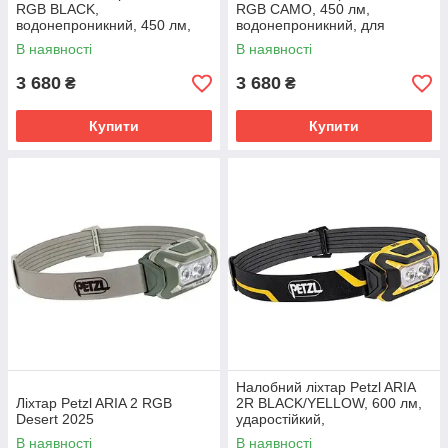
RGB BLACK,
RGB CAMO, 450 лм,
водонепроникний, 450 лм,
водонепроникний, для
для полювання та рибалки.
полювання та риболовлі
В наявності
В наявності
3 680
3 680
₴
₴
Купити
Купити
Налобний ліхтар Petzl ARIA
Ліхтар Petzl ARIA 2 RGB
2R BLACK/YELLOW, 600 лм,
Desert 2025
ударостійкий,
водозахищений
В наявності
В наявності