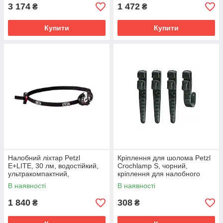
3 174
1 472
₴
₴
Купити
Купити
Налобний ліхтар Petzl
Кріплення для шолома Petzl
E+LITE, 30 лм, водостійкий,
Crochlamp S, чорний,
ультракомпактний,
кріплення для налобного
світлодіодний
ліхтаря
В наявності
В наявності
1 840
308
₴
₴