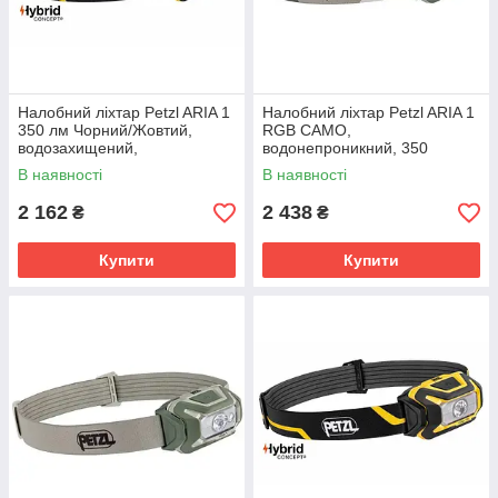
Налобний ліхтар Petzl ARIA 1
Налобний ліхтар Petzl ARIA 1
350 лм Чорний/Жовтий,
RGB CAMO,
водозахищений,
водонепроникний, 350
ударостійкий, для
люмен для полювання та
В наявності
В наявності
професіоналів
риболовлі.
2 162
2 438
₴
₴
Купити
Купити