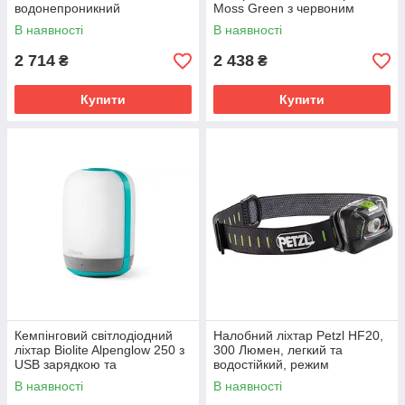
водонепроникний
Moss Green з червоним
камуфляжний, легкий і
світлом і стробоскопом, USB
В наявності
В наявності
потужний.
зарядка
2 714
2 438
₴
₴
Купити
Купити
Кемпінговий світлодіодний
Налобний ліхтар Petzl HF20,
ліхтар Biolite Alpenglow 250 з
300 Люмен, легкий та
USB зарядкою та
водостійкий, режим
павербанком
червоного світла.
В наявності
В наявності