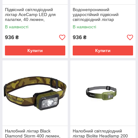
Підвісний світлодіодний
Водонепроникний
ліхтар AceCamp LED для
ударостійкий підвісний
палатки, 40 люмен,
світлодіодний ліхтар
оранжевий
AceCamp LED 40 лм з
В наявності
В наявності
карабіном і стробоскопом
936
936
₴
₴
Купити
Купити
Налобний ліхтар Black
Налобний світлодіодний
Diamond Storm 400 люмен,
ліхтар Biolite Headlamp 200