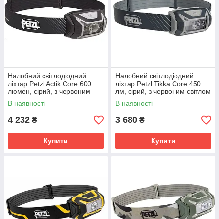
Налобний світлодіодний
Налобний світлодіодний
ліхтар Petzl Actik Core 600
ліхтар Petzl Tikka Core 450
люмен, сірий, з червоним
лм, сірий, з червоним світлом
світлом та акумулятором.
та акумулятором, micro USB
В наявності
В наявності
4 232
3 680
₴
₴
Купити
Купити