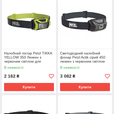
Налобний ліхтар Petzl TIKKA
Светодіодний налобний
YELLOW 350 Люмен з
фонар Petzl Actik сірий 450
червоним світлом для
люмен з червоним світлом
активного відпочинку
для туризму
В наявності
В наявності
2 162
3 082
₴
₴
Купити
Купити