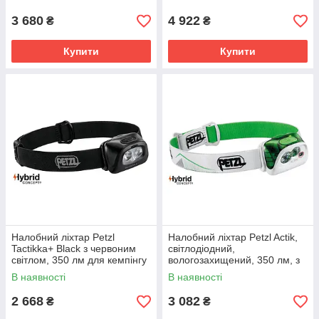
3 680
4 922
₴
₴
Купити
Купити
Налобний ліхтар Petzl
Налобний ліхтар Petzl Actik,
Tactikka+ Black з червоним
світлодіодний,
світлом, 350 лм для кемпінгу
вологозахищений, 350 лм, з
та походів
червоним світлом для
В наявності
В наявності
велоходів та трекінгу.
2 668
3 082
₴
₴