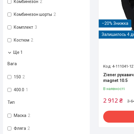
Комбинезон
2
Комбинезон шорты
2
–20%
Комплект
3
Залишилось 4 д
Костюм
2
Ще 1
Вага
4-111041-12
Ziener рукавич
150
2
magnet 10.5
В наявності
400.0
1
2 912 ₴
3 6
Тип
Маска
2
Фляга
2