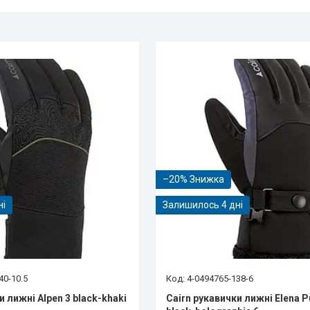
–20%
ні
Залишилось 4 дні
40-10.5
4-0494765-138-6
и лижні Alpen 3 black-khaki
Cairn рукавички лижні Elena P