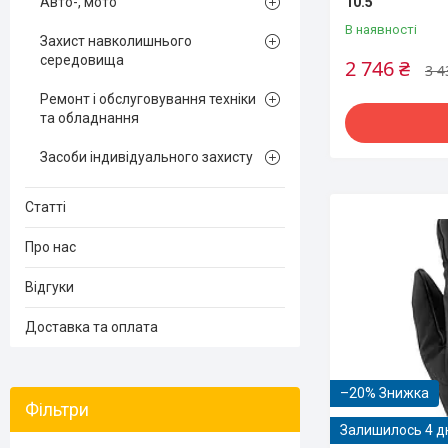
10.5
Авто-, мото
В наявності
Захист навколишнього
середовища
2 746 ₴
3 4
Ремонт і обслуговування техніки
та обладнання
Засоби індивідуального захисту
Статті
Про нас
Відгуки
Доставка та оплата
–20%
Фільтри
Залишилось 4 д