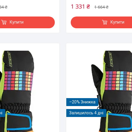
1 331 ₴
84 ₴
1 664 ₴
Купити
Купити
–20%
ні
Залишилось 4 дні