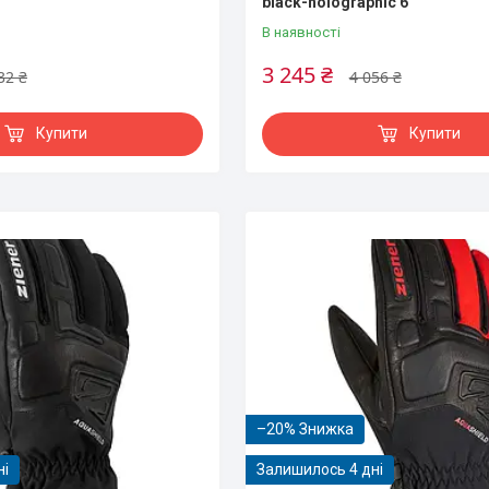
black-holographic 6
В наявності
3 245 ₴
32 ₴
4 056 ₴
Купити
Купити
–20%
ні
Залишилось 4 дні