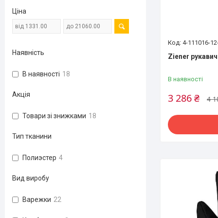
Ціна
4-111016-12
Наявність
Ziener рукавич
В наявності
18
В наявності
Акція
3 286 ₴
4 1
Товари зі знижками
18
Тип тканини
Полиэстер
4
Вид виробу
Варежки
22