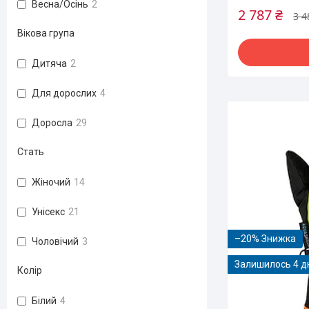
Весна/Осінь
2
2 787 ₴
3 4
Вікова група
Дитяча
2
Для дорослих
4
Доросла
29
Стать
Жіночий
14
Унісекс
21
–20%
Чоловічий
3
Залишилось 4 д
Колір
Білий
4