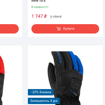
lime 10.5
В наявності
1 747 ₴
2 184 ₴
Купити
–20%
Залишилось 4 дні