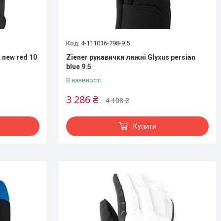
4-111016-798-9.5
 new red 10
Ziener рукавички лижні Glyxus persian
blue 9.5
В наявності
3 286 ₴
4 108 ₴
Купити