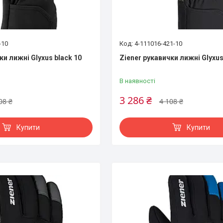
-10
4-111016-421-10
ки лижні Glyxus black 10
Ziener рукавички лижні Glyxus
В наявності
3 286 ₴
08 ₴
4 108 ₴
Купити
Купити