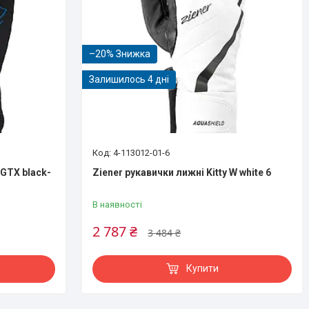
–20%
Залишилось 4 дні
4-113012-01-6
 GTX black-
Ziener рукавички лижні Kitty W white 6
В наявності
2 787 ₴
3 484 ₴
Купити