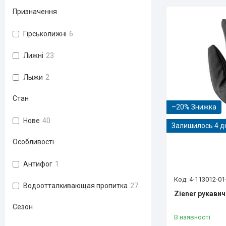
Призначення
Гірськолижні
6
Лижні
23
Лыжи
2
Стан
–20%
Нове
40
Залишилось 4 д
Особливості
Антифог
1
4-113012-01
Водоотталкивающая пропитка
27
Ziener рукавичк
Сезон
В наявності