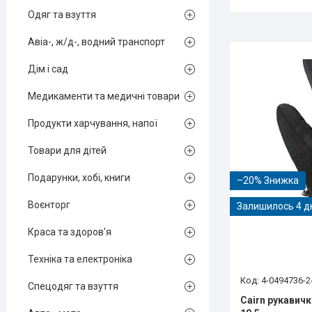
Одяг та взуття
Авіа-, ж/д-, водний транспорт
Дім і сад
Медикаменти та медичні товари
Продукти харчування, напої
Товари для дітей
Подарунки, хобі, книги
–20%
Воєнторг
Залишилось 4 д
Краса та здоров'я
Техніка та електроніка
4-0494736-2
Спецодяг та взуття
Cairn рукавичк