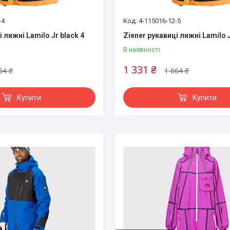
-4
4-115016-12-5
 лижні Lamilo Jr black 4
Ziener рукавиці лижні Lamilo J
В наявності
1 331 ₴
64 ₴
1 664 ₴
Купити
Купити