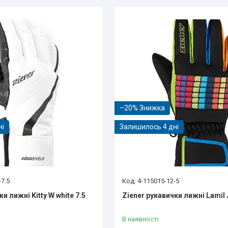
–20%
ні
Залишилось 4 дні
-7.5
4-115015-12-5
и лижні Kitty W white 7.5
Ziener рукавички лижні Lamil J
В наявності