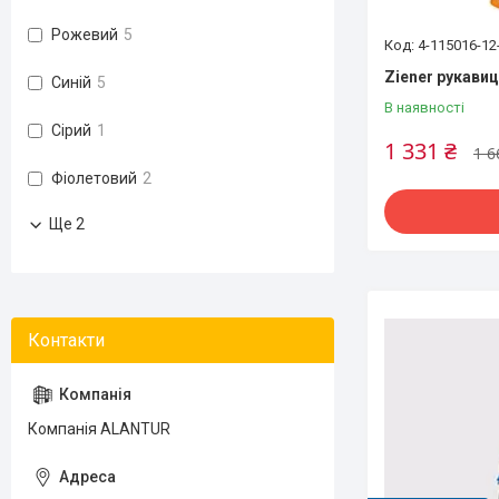
Рожевий
5
4-115016-12
Ziener рукавиці
Синій
5
В наявності
Сірий
1
1 331 ₴
1 6
Фіолетовий
2
Ще 2
Компанія ALANTUR