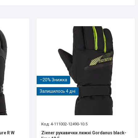
–20%
Залишилось 4 дні
4-111002-12490-10.5
ure R W
Ziener рукавички лижні Gordanus black-