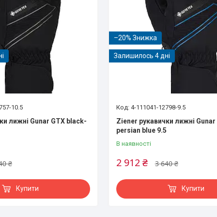
–20%
ні
Залишилось 4 дні
757-10.5
4-111041-12798-9.5
ки лижні Gunar GTX black-
Ziener рукавички лижні Gunar
persian blue 9.5
В наявності
2 912 ₴
40 ₴
3 640 ₴
Купити
Купити