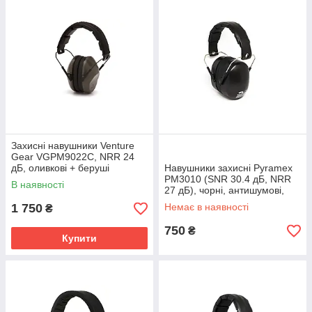
Захисні навушники Venture
Gear VGPM9022C, NRR 24
дБ, оливкові + беруші
Навушники захисні Pyramex
PM3010 (SNR 30.4 дБ, NRR
В наявності
27 дБ), чорні, антишумові,
регульоване оголов'я
1 750
Немає в наявності
₴
750
₴
Купити