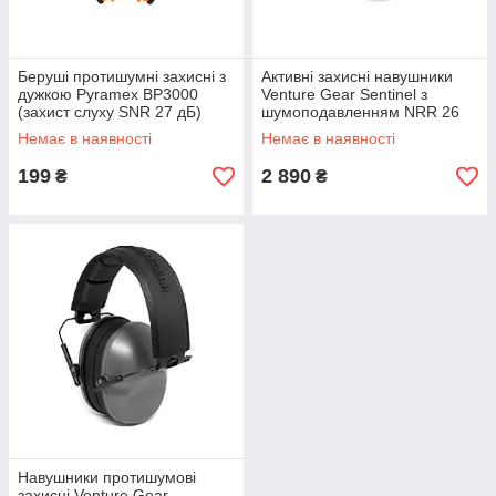
Беруші протишумні захисні з
Активні захисні навушники
дужкою Pyramex BP3000
Venture Gear Sentinel з
(захист слуху SNR 27 дБ)
шумоподавленням NRR 26
дБ (чорні)
Немає в наявності
Немає в наявності
199
2 890
₴
₴
Навушники протишумові
захисні Venture Gear