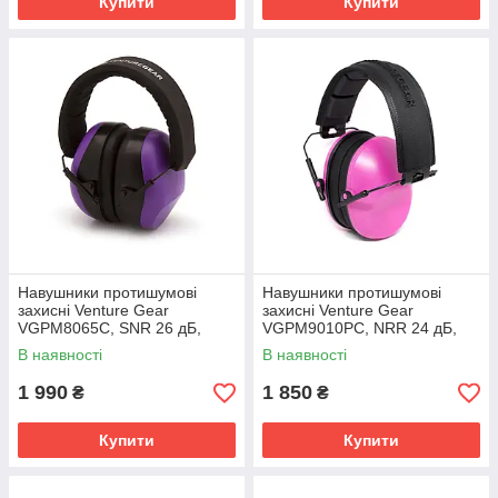
Купити
Купити
Навушники протишумові
Навушники протишумові
захисні Venture Gear
захисні Venture Gear
VGPM8065C, SNR 26 дБ,
VGPM9010PC, NRR 24 дБ,
фіолетові, беруші в комплекті
рожеві, з берушами, для
В наявності
В наявності
роботи та захисту слуху
1 990
1 850
₴
₴
Купити
Купити