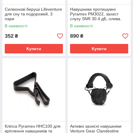
Силіконові беруші Lifeventure
Навушники протишумні
для сну та подорожей, 3
Pyramex PM3022, захист
пари
слуху SNR 30.4 дБ, олива.
В наявності
В наявності
352
890
₴
₴
Купити
Купити
Кліпса Pyramex HHC100 для
Активні захисні навушники
кріплення навушників та
Venture Gear Clandestine