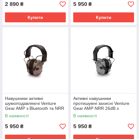
2 890
5 950
₴
₴
Купити
Купити
Навушники активні
Активні навушники
шумоподавляючі Venture
протишумні захисні Venture
Gear AMP з Bluetooth та NRR
Gear AMP NRR 26dB з
26 дБ (пісочні)
Bluetooth (сірого кольору)
В наявності
В наявності
5 950
5 950
₴
₴