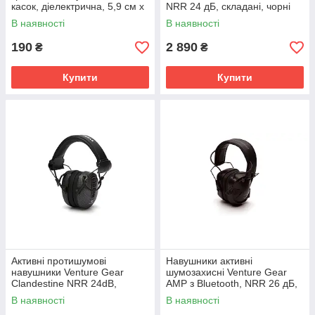
касок, діелектрична, 5,9 см x
NRR 24 дБ, складані, чорні
7,9 см
В наявності
В наявності
190
2 890
₴
₴
Купити
Купити
Активні протишумові
Навушники активні
навушники Venture Gear
шумозахисні Venture Gear
Clandestine NRR 24dB,
AMP з Bluetooth, NRR 26 дБ,
графітові, з мікрофоном і
чорні
В наявності
В наявності
складаним дизайном.