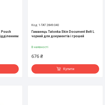
1-TAT 2849.040
k Pouch
Гаманець Tatonka Skin Document Belt L
 відділенням
чорний для документів і грошей
В наявності
676 ₴
Купити