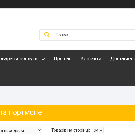
овари та послуги
Про нас
Контакти
Доставка т
 та портмоне