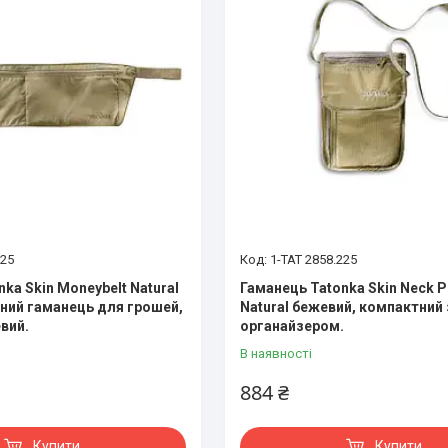
225
1-TAT 2858.225
ka Skin Moneybelt Natural
Гаманець Tatonka Skin Neck 
сний гаманець для грошей,
Natural бежевий, компактний 
вий.
органайзером.
В наявності
884 ₴
Купити
Купити