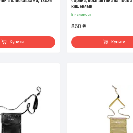
ний з блискавками, 13x26
чорний, компактний на пояс 
кишенями
В наявності
860 ₴
Купити
Купити