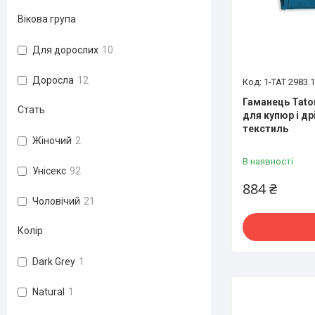
Вікова група
Для дорослих
10
Доросла
12
1-TAT 2983.
Гаманець Tatonk
Стать
для купюр і др
текстиль
Жіночий
2
В наявності
Унісекс
92
884 ₴
Чоловічий
21
Колір
Dark Grey
1
Natural
1