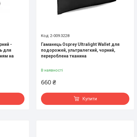
2-009.3228
рний -
Гаманець Osprey Ultralight Wallet для
ь для
подорожей, ультралегкий, чорний,
нням на
перероблена тканина
В наявності
660 ₴
Купити