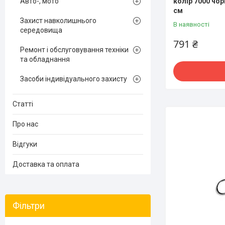
колір 7000 чор
Авто-, мото
см
Захист навколишнього
В наявності
середовища
791 ₴
Ремонт і обслуговування техніки
та обладнання
Засоби індивідуального захисту
Статті
Про нас
Відгуки
Доставка та оплата
Фільтри