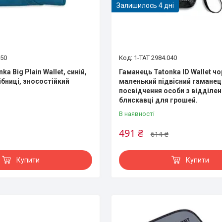
Залишилось 4 дні
150
1-TAT 2984.040
a Big Plain Wallet, синій,
Гаманець Tatonka ID Wallet чо
ібниці, зносостійкий
маленький підвісний гаманец
посвідчення особи з відділе
блискавці для грошей.
В наявності
491 ₴
614 ₴
Купити
Купити