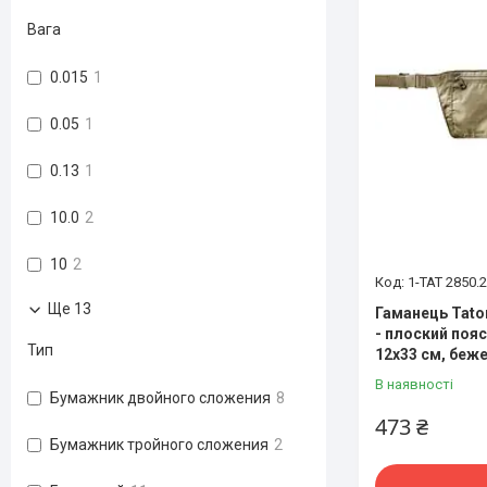
Вага
0.015
1
0.05
1
0.13
1
10.0
2
10
2
1-TAT 2850.
Ще 13
Гаманець Taton
- плоский поя
Тип
12x33 см, беже
В наявності
Бумажник двойного сложения
8
473 ₴
Бумажник тройного сложения
2