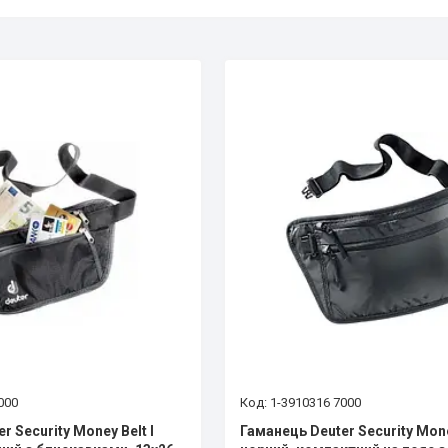
000
1-3910316 7000
r Security Money Belt I
Гаманець Deuter Security Money