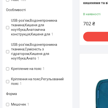
кишенями та в
Особливості
В наявності
USB-роз'єм;Водонепроникна
702 ₴
тканина;Кишеня для
ноутбука;Анатомічна
конструкція;Кишеня для
1
USB-роз'єм;Водонепроникна
тканина;Сумісність з
гідратором;Кишеня для
ноутбука;Анато
1
Крепление на пояс
1
Кріплення на пояс;Регульований
пояс
1
Форма
Мешочек
1