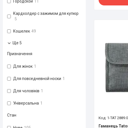
Городской
11
Кардхолдер с зажимом для купюр
5
Кошелек
49
Ще 5
Призначення
Для жінок
1
Для повседневной носки
1
Для чоловіків
1
Універсальна
1
Стан
1-TAT 2889.
Гаманець Taton
Нове
105