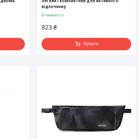
з двома
легкий і компактний для активного
відпочинку.
В наявності
823 ₴
Купити