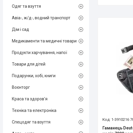
Одяг та взуття
Авіа-, ж/д-, водний транспорт
Дім і сад
Медикаменти та медичні товари
Продукти харчування, напої
Товари для дітей
Подарунки, хобі, книги
Воєнторг
Краса та здоров'я
Техніка та електроніка
1-3910216 7
Спецодяг та взуття
Гаманець Deute