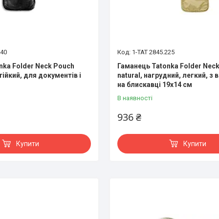
040
1-TAT 2845.225
nka Folder Neck Pouch
Гаманець Tatonka Folder Nec
ійкий, для документів і
natural, нагрудний, легкий, з
на блискавці 19x14 см
В наявності
936 ₴
Купити
Купити