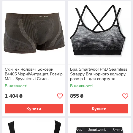
СкінТек Чоловічі Боксери
Бра Smartwool PhD Seamless
B4405 Чорні/Антрацит, Розмір
Strappy Bra чорного кольору,
M/L - Зручність і Стиль
розмір L, для спорту та
активного відпочинку.
В наявності
В наявності
1 404
855
₴
₴
Купити
Купити