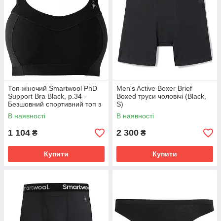
Топ жіночий Smartwool PhD
Men's Active Boxer Brief
Support Bra Black, р.34 -
Boxed труси чоловічі (Black,
Безшовний спортивний топ з
S)
шерсті мериноса для
В наявності
В наявності
активного відпочинку
1 104
2 300
₴
₴
Купити
Купити