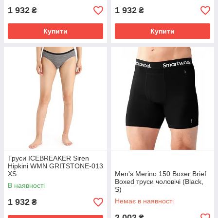
1 932
1 932
₴
₴
Купити
Купити
Труси ICEBREAKER Siren
Hipkini WMN GRITSTONE-013
XS
Men's Merino 150 Boxer Brief
Boxed труси чоловічі (Black,
В наявності
S)
1 932
Немає в наявності
₴
2 002
₴