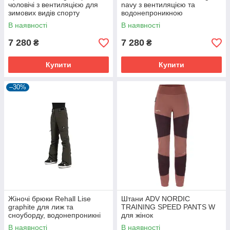
чоловічі з вентиляцією для
navy з вентиляцією та
зимових видів спорту
водонепроникною
мембраною для зимових
В наявності
В наявності
видів спорту
7 280
7 280
₴
₴
Купити
Купити
–30%
Жіночі брюки Rehall Lise
Штани ADV NORDIC
graphite для лиж та
TRAINING SPEED PANTS W
сноуборду, водонепроникні
для жінок
20 000 мм
В наявності
В наявності