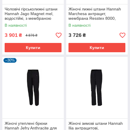
Чоловічі гірськолижні штани
Жіночі лижні штани Hannah
Hannah Jago Magnet mel,
Marchesa антрацит,
водостійкі, з мембраною
мембрана Resstex 8000,
Drypeak 6000.
регульований пояс
В наявності
В наявності
3 901
3 726
₴
₴
4 876 ₴
Купити
Купити
–30%
Жіночі утеплені брюки
Жіночі зимові штани Hannah
Hannah Jefry Anthracite для
Ilia антрацитові,