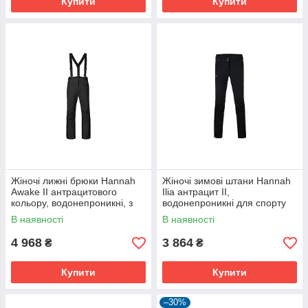
Купити
Купити
Жіночі лижні брюки Hannah
Жіночі зимові штани Hannah
Awake II антрацитового
Ilia антрацит II,
кольору, водонепроникні, з
водонепроникні для спорту
підтяжками та анатомічними
та повсякденного носіння.
В наявності
В наявності
колінами.
4 968
3 864
₴
₴
Купити
Купити
–30%