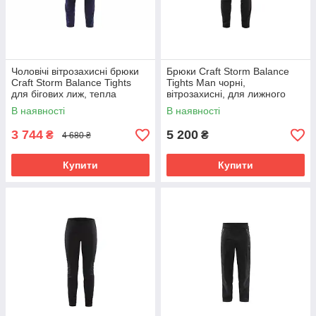
Чоловічі вітрозахисні брюки
Брюки Craft Storm Balance
Craft Storm Balance Tights
Tights Man чорні,
для бігових лиж, тепла
вітрозахисні, для лижного
модель з волого відводящою
спорту
В наявності
В наявності
тканиною
3 744
5 200
₴
₴
4 680 ₴
Купити
Купити