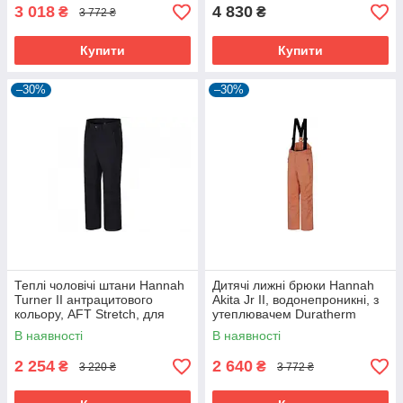
3 018
4 830
₴
₴
3 772 ₴
Купити
Купити
–30%
–30%
Теплі чоловічі штани Hannah
Дитячі лижні брюки Hannah
Turner II антрацитового
Akita Jr II, водонепроникні, з
кольору, AFT Stretch, для
утеплювачем Duratherm
холодної погоди
Classic, помаранчеві
В наявності
В наявності
2 254
2 640
₴
₴
3 220 ₴
3 772 ₴