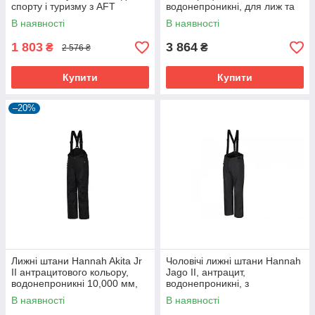
спорту і туризму з AFT
водонепроникні, для лиж та
Stretch
туризму.
В наявності
В наявності
1 803
3 864
₴
₴
2 576 ₴
Купити
Купити
–20%
Лижні штани Hannah Akita Jr
Чоловічі лижні штани Hannah
II антрацитового кольору,
Jago II, антрацит,
водонепроникні 10,000 мм,
водонепроникні, з
утеплені
утеплювачем Duratherm
В наявності
В наявності
Classic