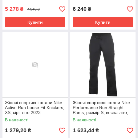
5 278
6 240
₴
₴
7 540 ₴
Купити
Купити
Жіночі спортивні штани Nike
Жіночі спортивні штани Nike
Active Run Loose Fit Knickers,
Performance Run Straight
XS, сірі, літо 2023
Pants, розмір S, весна-літо,
колір сірий 1999
В наявності
В наявності
1 279,20
1 623,44
₴
₴