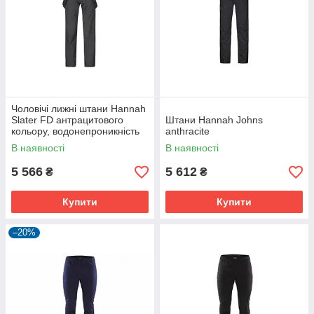
Чоловічі лижні штани Hannah
Slater FD антрацитового
Штани Hannah Johns
кольору, водонепроникність
anthracite
10000 мм, з підтяжками
В наявності
В наявності
5 566
5 612
₴
₴
Купити
Купити
–20%