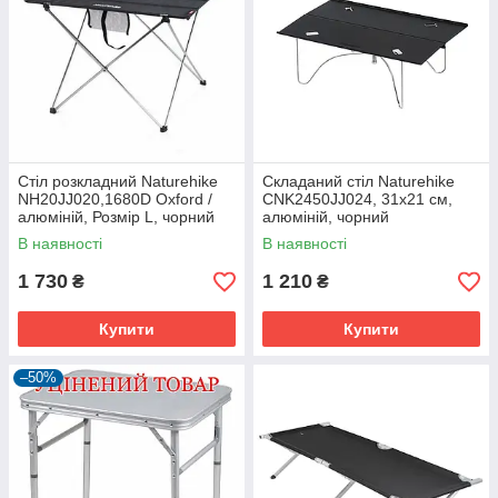
Стіл розкладний Naturehike
Складаний стіл Naturehike
NH20JJ020,1680D Oxford /
CNK2450JJ024, 31х21 см,
алюміній, Розмір L, чорний
алюміній, чорний
В наявності
В наявності
1 730
1 210
₴
₴
Купити
Купити
–50%