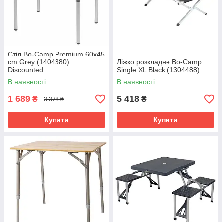
Стіл Bo-Camp Premium 60x45
cm Grey (1404380)
Ліжко розкладне Bo-Camp
Discounted
Single XL Black (1304488)
В наявності
В наявності
1 689
5 418
₴
₴
3 378 ₴
Купити
Купити