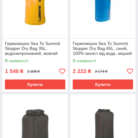
Гермомішок Sea To Summit
Гермомішок Sea To Summit
Stopper Dry Bag 35L,
Stopper Dry Bag 65L, синій,
водонепроникний, жовтий
100% захист від води, міцний
В наявності
В наявності
1 546
2 222
₴
₴
2 208 ₴
3 174 ₴
Купити
Купити