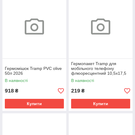
Гермопакет Tramp для
Гермомішок Tramp PVC olive
мобільного телефону
50л 2026
флюоресцентний 10,5х17,5
2026
В наявності
В наявності
918
219
₴
₴
Купити
Купити