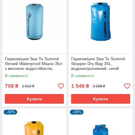
Гермомішок Sea To Summit
Гермомішок Sea To Summit
Легкий Waterproof Мішок 35л
Stopper Dry Bag 35L,
з високою водостійкістю,
водонепроникний, синій
синій
В наявності
В наявності
708
1 546
₴
₴
1 012 ₴
2 208 ₴
Купити
Купити
–30%
–30%