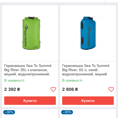
Гермомішок Sea To Summit
Гермомішок Sea To Summit
Big River 35L з клапаном,
Big River, 65 л, синій,
міцний, водонепроникний,
водонепроникний, міцний
зелений
для походів
В наявності
В наявності
2 392
2 806
₴
₴
Купити
Купити
–30%
–30%