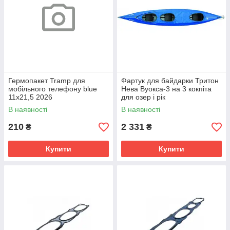
Гермопакет Tramp для
Фартук для байдарки Тритон
мобільного телефону blue
Нева Вуокса-3 на 3 кокпіта
11х21,5 2026
для озер і рік
В наявності
В наявності
210
2 331
₴
₴
Купити
Купити