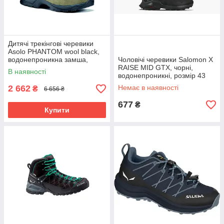
Дитячі трекінгові черевики
Asolo PHANTOM wool black,
водонепроникна замша,
Чоловічі черевики Salomon X
GORE-TEX, 359 г
RAISE MID GTX, чорні,
В наявності
водонепроникні, розмір 43
2 662
Немає в наявності
₴
6 656 ₴
677
₴
Купити