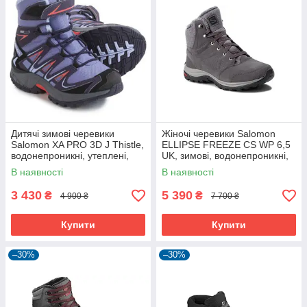
Дитячі зимові черевики
Жіночі черевики Salomon
Salomon XA PRO 3D J Thistle,
ELLIPSE FREEZE CS WP 6,5
водонепроникні, утеплені,
UK, зимові, водонепроникні,
розмір 31-34
40 EU
В наявності
В наявності
3 430
5 390
₴
₴
4 900 ₴
7 700 ₴
Купити
Купити
–30%
–30%