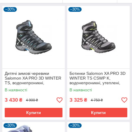
–30%
–30%
Дитячі зимові черевики
Ботинки Salomon XA PRO 3D
Salomon XA PRO 3D WINTER
WINTER TS CSWP K,
TS, водонепроникні,
водонепроникні, утеплені,
утеплені, для дівчаток.
сірі
В наявності
В наявності
3 430
3 325
₴
₴
4 900 ₴
4 750 ₴
Купити
Купити
–30%
–30%