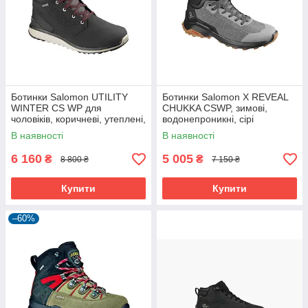
Ботинки Salomon UTILITY
Ботинки Salomon X REVEAL
WINTER CS WP для
CHUKKA CSWP, зимові,
чоловіків, коричневі, утеплені,
водонепроникні, сірі
водонепроникні
В наявності
В наявності
6 160
5 005
₴
₴
8 800 ₴
7 150 ₴
Купити
Купити
–60%