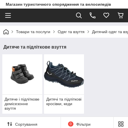
Магазин туристичного спорядження та велосипедів
Товари та послуги
Одяг та взуття
Дитячий одяг та вз
Дитяче та підліткове взуття
Дитяче і підліткове
Дитячі та підліткові
демісезонне
кросівки, кеди
взуття
Сортування
0
Фільтри