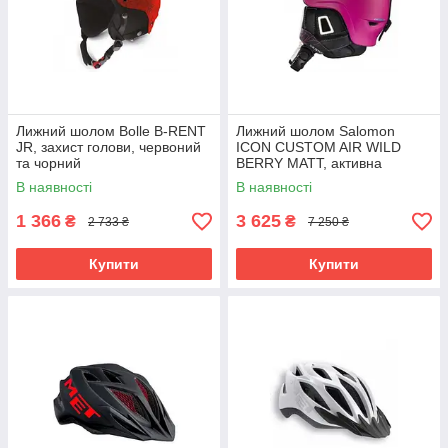
Лижний шолом Bolle B-RENT
Лижний шолом Salomon
JR, захист голови, червоний
ICON CUSTOM AIR WILD
та чорний
BERRY MATT, активна
вентиляція, знімна підкладка
В наявності
В наявності
53-56 см
1 366
3 625
₴
₴
2 733 ₴
7 250 ₴
Купити
Купити