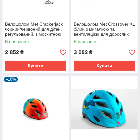
Велошолом Met Crackerjack
Велошолом Met Crossover XL
чорний/червоний для дітей,
білий з мигалкою та
регульований, з москитною
вентиляцією для дорослих
сіткою та підсвіткою
В наявності
В наявності
2 852
3 082
₴
₴
Купити
Купити
–10%