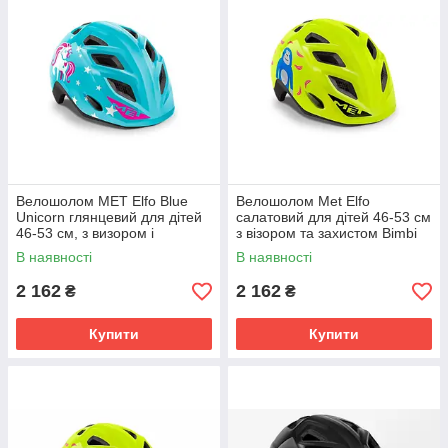
Велошолом MET Elfo Blue
Велошолом Met Elfo
Unicorn глянцевий для дітей
салатовий для дітей 46-53 см
46-53 см, з визором і
з візором та захистом Bimbi
мигалкою
Plus
В наявності
В наявності
2 162
2 162
₴
₴
Купити
Купити