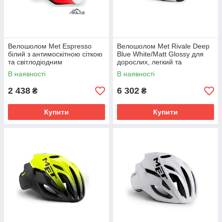
Велошолом Met Espresso
Велошолом Met Rivale Deep
білий з антимоскітною сіткою
Blue White/Matt Glossy для
та світлодіодним
дорослих, легкий та
підсвічуванням для дорослих
аеродинамічний.
В наявності
В наявності
2 438
6 302
₴
₴
Купити
Купити