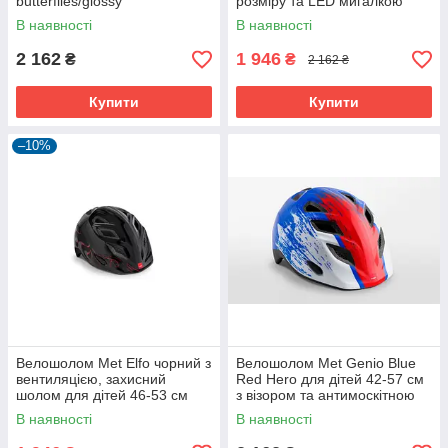
butterflies/glossy
розміру та LED мигалкою
В наявності
В наявності
2 162
1 946
₴
₴
2 162 ₴
Купити
Купити
–10%
Велошолом Met Elfo чорний з
Велошолом Met Genio Blue
вентиляцією, захисний
Red Hero для дітей 42-57 см
шолом для дітей 46-53 см
з візором та антимоскітною
сіткою
В наявності
В наявності