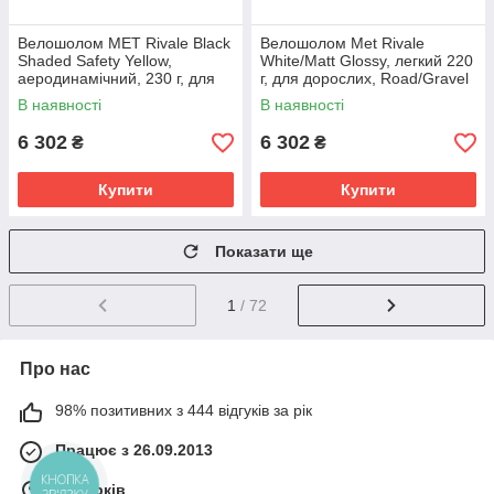
Велошолом MET Rivale Black
Велошолом Met Rivale
Shaded Safety Yellow,
White/Matt Glossy, легкий 220
аеродинамічний, 230 г, для
г, для дорослих, Road/Gravel
дорослих.
В наявності
В наявності
6 302
6 302
₴
₴
Купити
Купити
Показати ще
1
/ 72
Про нас
98% позитивних з 444 відгуків за рік
Працює з 26.09.2013
м. Харків