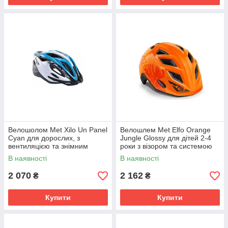
Велошолом Met Xilo Un Panel
Велошлем Met Elfo Orange
Cyan для дорослих, з
Jungle Glossy для дітей 2-4
вентиляцією та знімним
роки з візором та системою
козирком.
Safe-T E-Twist
В наявності
В наявності
2 070
2 162
₴
₴
Купити
Купити