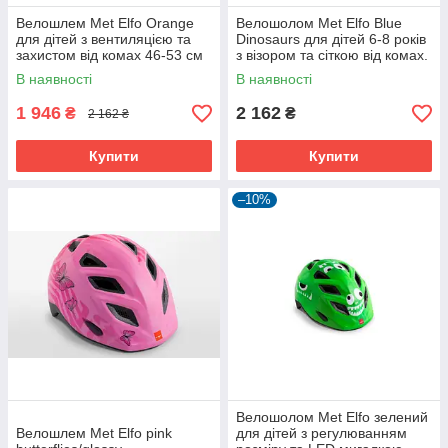
Велошлем Met Elfo Orange
Велошолом Met Elfo Blue
для дітей з вентиляцією та
Dinosaurs для дітей 6-8 років
захистом від комах 46-53 см
з візором та сіткою від комах.
В наявності
В наявності
1 946
2 162
₴
₴
2 162 ₴
Купити
Купити
–10%
Велошолом Met Elfo зелений
Велошлем Met Elfo pink
для дітей з регулюванням