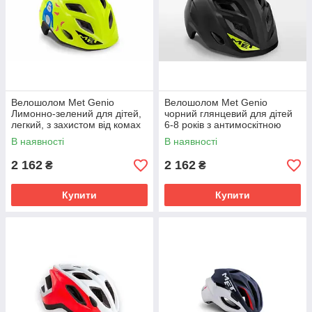
Велошолом Met Genio
Велошолом Met Genio
Лимонно-зелений для дітей,
чорний глянцевий для дітей
легкий, з захистом від комах
6-8 років з антимоскітною
та мигалкою
сіткою та візором
В наявності
В наявності
2 162
2 162
₴
₴
Купити
Купити