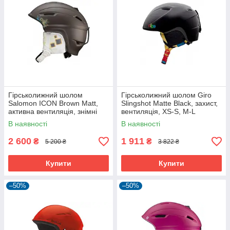
Гірськолижний шолом
Гірськолижний шолом Giro
Salomon ICON Brown Matt,
Slingshot Matte Black, захист,
активна вентиляція, знімні
вентиляція, XS-S, M-L
накладки на вуха
В наявності
В наявності
2 600
1 911
₴
₴
5 200 ₴
3 822 ₴
Купити
Купити
–50%
–50%