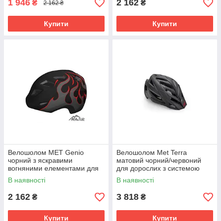
1 946
2 162
₴
₴
2 162 ₴
Купити
Купити
Велошолом MET Genio
Велошолом Met Terra
чорний з яскравими
матовий чорний/червоний
вогняними елементами для
для дорослих з системою
дітей 5-9 років, розмір 52-57
Safe-T Advanced та
В наявності
В наявності
см, захист і комфорт.
вентиляцією
2 162
3 818
₴
₴
Купити
Купити