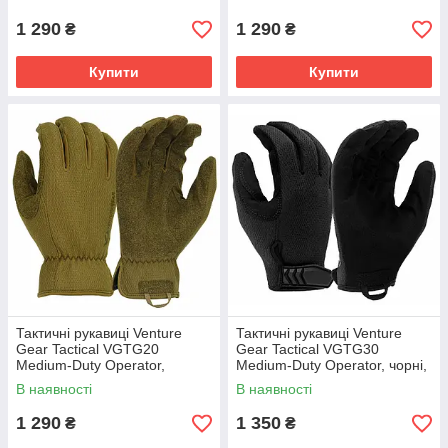
1 290
1 290
₴
₴
Купити
Купити
Тактичні рукавиці Venture
Тактичні рукавиці Venture
Gear Tactical VGTG20
Gear Tactical VGTG30
Medium-Duty Operator,
Medium-Duty Operator, чорні,
пісочні, розмір XL (10)
розмір L (9)
В наявності
В наявності
1 290
1 350
₴
₴