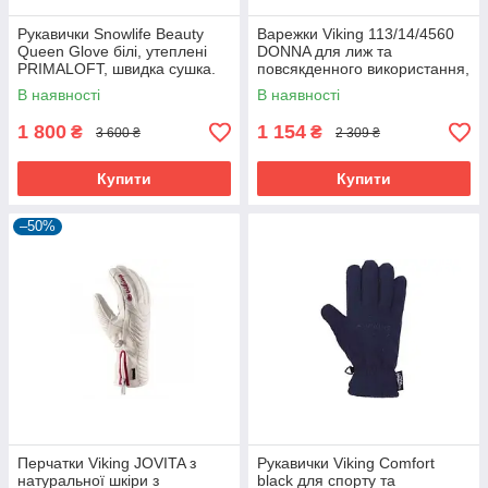
Рукавички Snowlife Beauty
Варежки Viking 113/14/4560
Queen Glove білі, утеплені
DONNA для лиж та
PRIMALOFT, швидка сушка.
повсякденного використання,
блакитні, 5-7 розміри
В наявності
В наявності
1 800
1 154
₴
₴
3 600 ₴
2 309 ₴
Купити
Купити
–50%
Перчатки Viking JOVITA з
Рукавички Viking Comfort
натуральної шкіри з
black для спорту та