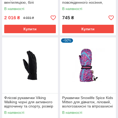
вентиляцією, білі
повсякденного носіння,
утеплені Thinsulate
В наявності
В наявності
2 016
745
₴
₴
4 031 ₴
Купити
Купити
–50%
Флісові рукавички Viking
Рукавички Snowlife Spice Kids
Walking чорні для активного
Mitten для дівчаток, ліловий,
відпочинку та спорту, розмір
вологозахисні та вітрозахисні
універсальний
В наявності
В наявності