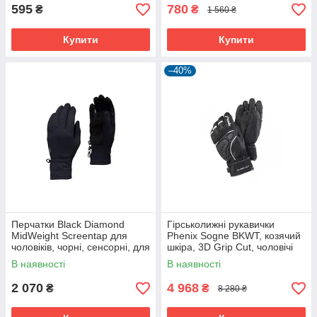
595
780
₴
₴
1 560 ₴
Купити
Купити
–40%
Перчатки Black Diamond
Гірськолижні рукавички
MidWeight Screentap для
Phenix Sogne BKWT, козячий
чоловіків, чорні, сенсорні, для
шкіра, 3D Grip Cut, чоловічі
бігу та прогулянок.
В наявності
В наявності
2 070
4 968
₴
₴
8 280 ₴